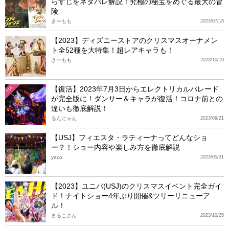
らすじをネタバレ解説！究極の秘宝をめぐる最大の冒
険
きーもも
2023/07/18
【2023】ディズニーストアのクリスマスオーナメン
ト全52種を大特集！超レアキャラも！
きーもも
2023/10/10
【復活】2023年7月3日からエレクトリカルパレード
TDL
が完全版に！ダンサー＆キャラが復活！コロナ前との
違いも徹底解説！
るんにゃん
2023/09/21
【USJ】フィエスタ・ラティーナってどんなショ
ー？！ショー内容や楽しみ方を徹底解説
yaco
2023/05/31
【2023】ユニバ(USJ)のクリスマスイベント完全ガイ
ド！ナイトショー4年ぶり開催&ツリーリニューア
ル！
まるこさん
2023/10/25