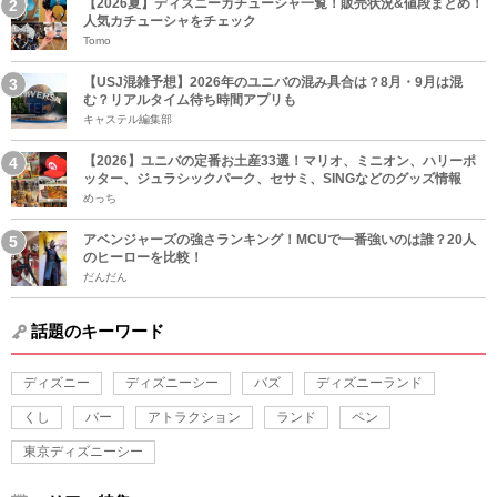
【2026夏】ディズニーカチューシャ一覧！販売状況&値段まとめ！
人気カチューシャをチェック
Tomo
【USJ混雑予想】2026年のユニバの混み具合は？8月・9月は混
む？リアルタイム待ち時間アプリも
キャステル編集部
【2026】ユニバの定番お土産33選！マリオ、ミニオン、ハリーポ
ッター、ジュラシックパーク、セサミ、SINGなどのグッズ情報
めっち
アベンジャーズの強さランキング！MCUで一番強いのは誰？20人
のヒーローを比較！
だんだん
話題のキーワード
ディズニー
ディズニーシー
バズ
ディズニーランド
くし
バー
アトラクション
ランド
ペン
東京ディズニーシー