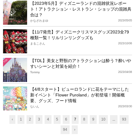
【2023年5月】ディズニーランドの混雑状況レポー
ト！アトラクション・レストラン・ショップの混雑具
合は？
かなざわまゆ
2023/05/05
【11/7発売】ディズニークリスマスグッズ2023全79
種類一覧！リルリンリングッズも
まるこさん
2023/10/06
【TDL】美女と野獣のアトラクションは酔う？酔いや
TDL
すいシーンと対策を紹介！
Tommy
2023/04/08
【4/8スタート】ピューロランドに花をテーマにした
新イベント「Flower Puroland」が初登場！開催概
要、グッズ、フード情報
ないん
2023/03/30
‹
1
2
3
4
5
6
7
8
9
10
...
93
94
›