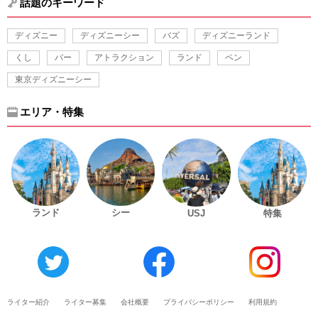
話題のキーワード
ディズニー
ディズニーシー
バズ
ディズニーランド
くし
バー
アトラクション
ランド
ペン
東京ディズニーシー
エリア・特集
ランド
シー
USJ
特集
ライター紹介
ライター募集
会社概要
プライバシーポリシー
利用規約