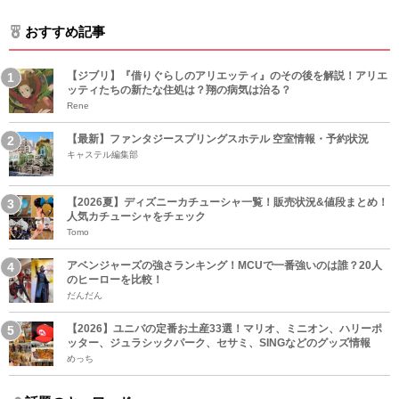
おすすめ記事
【ジブリ】『借りぐらしのアリエッティ』のその後を解説！アリエ
ッティたちの新たな住処は？翔の病気は治る？
Rene
【最新】ファンタジースプリングスホテル 空室情報・予約状況
キャステル編集部
【2026夏】ディズニーカチューシャ一覧！販売状況&値段まとめ！
人気カチューシャをチェック
Tomo
アベンジャーズの強さランキング！MCUで一番強いのは誰？20人
のヒーローを比較！
だんだん
【2026】ユニバの定番お土産33選！マリオ、ミニオン、ハリーポ
ッター、ジュラシックパーク、セサミ、SINGなどのグッズ情報
めっち