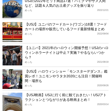
USJの2022年ヒット商品17選！ハミクマやサメ人間
など、話題＆人気のお土産グッズを振り返り
めっち
2022/12/21
【USJ】ユニバのフードカート(ワゴン)18選！フード
カートの場所や販売しているフード最新情報まとめ
めっち
2022/09/04
【ユニバ】2021年のハロウィン開催予想！USJのハロ
ウィンホラーナイトは中止？実施？やるならいつか
ら？
めっち
2021/08/18
【USJ】ハロウィンショー「モンスターデダンス」鑑
賞レポ！ユニモンやラタタ2020にも注目！開催時
間・場所も
めっち
2020/09/26
【USJ映画】USJに行く前に観ておきたい！USJアト
ラクションとつながりがある映画まとめ！
めっち
2020/03/14