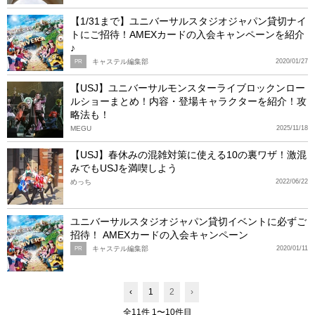
【1/31まで】ユニバーサルスタジオジャパン貸切ナイ
トにご招待！AMEXカードの入会キャンペーンを紹介
♪
キャステル編集部
2020/01/27
PR
【USJ】ユニバーサルモンスターライブロックンロー
ルショーまとめ！内容・登場キャラクターを紹介！攻
略法も！
MEGU
2025/11/18
【USJ】春休みの混雑対策に使える10の裏ワザ！激混
みでもUSJを満喫しよう
めっち
2022/06/22
ユニバーサルスタジオジャパン貸切イベントに必ずご
招待！ AMEXカードの入会キャンペーン
キャステル編集部
2020/01/11
PR
‹
1
2
›
全11件 1〜10件目