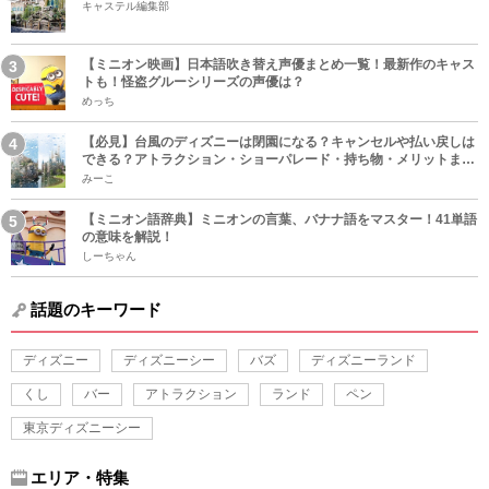
キャステル編集部
【ミニオン映画】日本語吹き替え声優まとめ一覧！最新作のキャス
トも！怪盗グルーシリーズの声優は？
めっち
【必見】台風のディズニーは閉園になる？キャンセルや払い戻しは
できる？アトラクション・ショーパレード・持ち物・メリットまと
め！
みーこ
【ミニオン語辞典】ミニオンの言葉、バナナ語をマスター！41単語
の意味を解説！
しーちゃん
話題のキーワード
ディズニー
ディズニーシー
バズ
ディズニーランド
くし
バー
アトラクション
ランド
ペン
東京ディズニーシー
エリア・特集