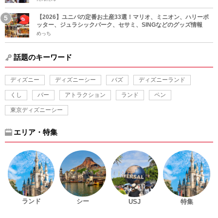
【2026】ユニバの定番お土産33選！マリオ、ミニオン、ハリーポ
ッター、ジュラシックパーク、セサミ、SINGなどのグッズ情報
めっち
話題のキーワード
ディズニー
ディズニーシー
バズ
ディズニーランド
くし
バー
アトラクション
ランド
ペン
東京ディズニーシー
エリア・特集
ランド
シー
USJ
特集