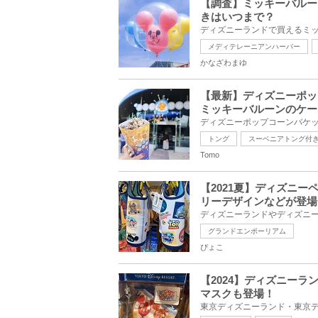
【調査】ミッキーバルー
きはいつまで？
メディテレーニアンハーバー
かなざわまゆ
【最新】ディズニーポッ
ミッキーバルーンのケー
トング
スーベニアトング付
Tomo
【2021夏】ディズニ
リーデザインなどが登場
グランドエンポーリアム
ぴょこ
【2024】ディズニー
マスクも登場！