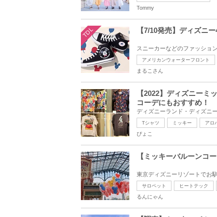
Tommy
TDL
【7/10発売】ディズニ
アメリカンウォーターフロント
まるこさん
【2022】ディズニー
コーデにもおすすめ！
Tシャツ
ミッキー
アロ
ぴょこ
【ミッキーバルーンコー
サロペット
ヒートテック
るんにゃん