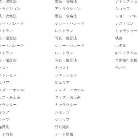
技・攻略法
裏技・攻略法
アトラクショ
トラクション
アトラクション
ショップ
技・攻略法
裏技・攻略法
ショー・パレ
ョー・パレード
ショー・パレード
レストラン
ストラン
レストラン
キャラクター
真・撮影法
写真・撮影法
映画
ョー・パレード
ショー・パレード
ホテル
ストラン
レストラン
gotoトラベル
真・撮影法
写真・撮影法
全国旅行支援
ャスト
キャスト
年パス
ァッション
ファッション
エリア
新エリア
ィズニーホテル
ディズニーホテル
ッズ・お土産
グッズ・お土産
ャラクター
キャラクター
ョップ
ショップ
ョップ
ショップ
知識集
豆知識集
ート情報
デート情報