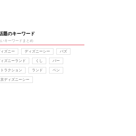
話題のキーワード
熱いキーワードまとめ
ディズニー
ディズニーシー
バズ
ディズニーランド
くし
バー
アトラクション
ランド
ペン
東京ディズニーシー