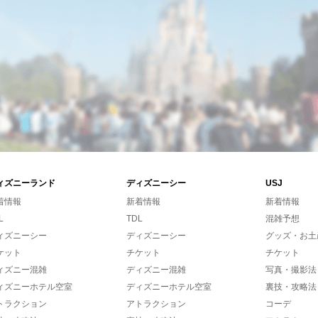
ィズニーランド
ディズニーシー
USJ
着情報
新着情報
新着情報
L
TDL
混雑予想
ィズニーシー
ディズニーシー
グッズ・お土
ケット
チケット
チケット
ィズニー混雑
ディズニー混雑
写真・撮影法
ィズニーホテル空室
ディズニーホテル空室
裏技・攻略法
トラクション
アトラクション
コーデ