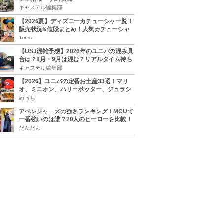
キャステル編集部
【2026夏】ディズニーカチューシャ一覧！
販売状況&値段まとめ！人気カチューシャ
をチェック
Tomo
【USJ混雑予想】2026年のユニバの混み具
合は？8月・9月は混む？リアルタイム待ち
時間アプリも
キャステル編集部
【2026】ユニバの定番お土産33選！マリ
オ、ミニオン、ハリーポッター、ジュラシ
ックパーク、セサミ、SINGなどのグッズ情
めっち
報
アベンジャーズの強さランキング！MCUで
一番強いのは誰？20人のヒーローを比較！
だんだん