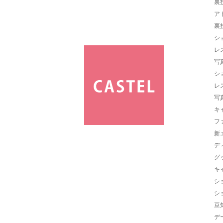
裏
ア
裏
シ
レ
写
シ
レ
写
キ
フ
新
デ
グ
キ
シ
シ
豆
デ