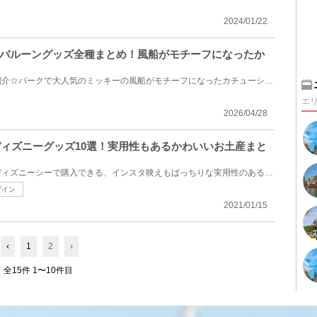
2024/01/22
バルーングッズ全種まとめ！風船がモチーフになったか
ミッキーバルーングッズをご紹介☆パークで大人気のミッキーの風船がモチーフになったカチューシャやTシ...
エ
2026/04/28
えディズニーグッズ10選！実用性もあるかわいいお土産まと
今回は、ディズニーランドやディズニーシーで購入できる、インスタ映えもばっちりな実用性のあるディズ...
ザイン
2021/01/15
‹
1
2
›
全15件 1〜10件目