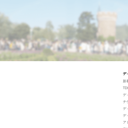
デ
新
TD
デ
チ
デ
デ
ア