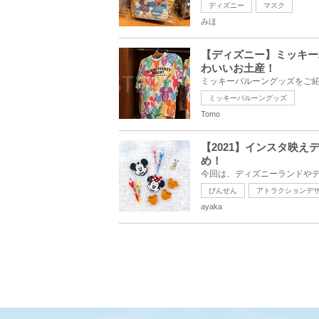
ディズニー
マスク
みほ
【ディズニー】ミッキー
わいいお土産！
ミッキーバルーングッズ
Tomo
【2021】インスタ映
め！
びんせん
アトラクションデ
ayaka