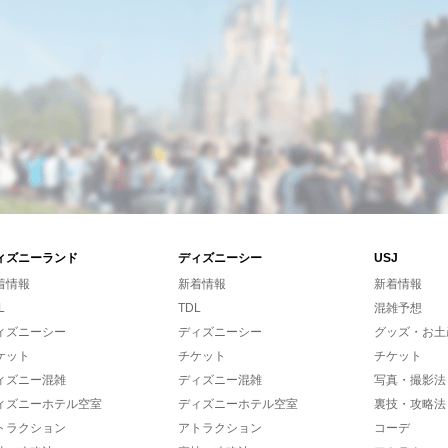
ィズニーランド
ディズニーシー
USJ
着情報
新着情報
新着情報
L
TDL
混雑予想
ィズニーシー
ディズニーシー
グッズ・お土
ケット
チケット
チケット
ィズニー混雑
ディズニー混雑
写真・撮影法
ィズニーホテル空室
ディズニーホテル空室
裏技・攻略法
トラクション
アトラクション
コーデ