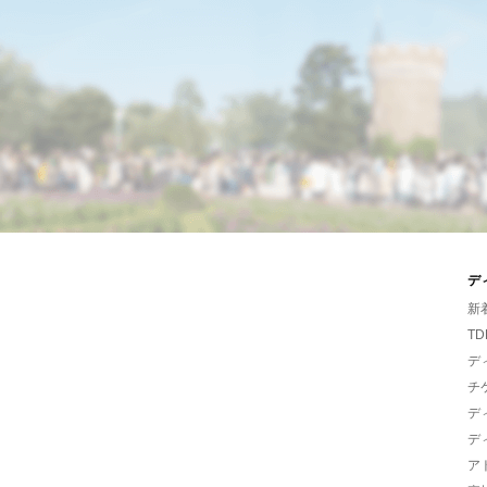
デ
新
TD
デ
チ
デ
デ
ア