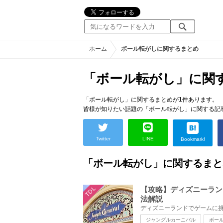
ホーム
ボール転がしに関するまとめ
「ボール転がし」に関
「ボール転がし」に関するまとめが1件あります。
皆様が知りたい話題の「ボール転がし」に関する記
Twitter
LINE
Bookmark!
「ボール転がし」に関するまと
TDL
【攻略】ディズニーラン
法解説
ジャングルカーニバル
ボー