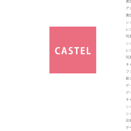
裏
ア
裏
シ
レ
写
シ
レ
写
キ
フ
新
デ
グ
キ
シ
シ
豆
デ