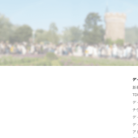
デ
新
TD
デ
チ
デ
デ
ア