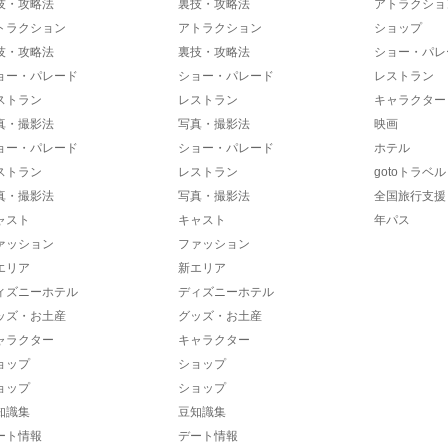
技・攻略法
裏技・攻略法
アトラクショ
トラクション
アトラクション
ショップ
技・攻略法
裏技・攻略法
ショー・パレ
ョー・パレード
ショー・パレード
レストラン
ストラン
レストラン
キャラクター
真・撮影法
写真・撮影法
映画
ョー・パレード
ショー・パレード
ホテル
ストラン
レストラン
gotoトラベル
真・撮影法
写真・撮影法
全国旅行支援
ャスト
キャスト
年パス
ァッション
ファッション
エリア
新エリア
ィズニーホテル
ディズニーホテル
ッズ・お土産
グッズ・お土産
ャラクター
キャラクター
ョップ
ショップ
ョップ
ショップ
知識集
豆知識集
ート情報
デート情報