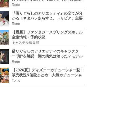
な住処は？翔の病気は治る？
Rene
『借りぐらしのアリエッティ』の全てが分
かる！ネタバレあらすじ、トリビア、主要
キャラまとめ！
Rene
【最新】ファンタジースプリングスホテル
空室情報・予約状況
キャステル編集部
借りぐらしのアリエッティのキャラクタ
ー”翔”を解説！翔の病気は治った？モデル
は誰？
Rene
【2026夏】ディズニーカチューシャ一覧！
販売状況&値段まとめ！人気カチューシャ
をチェック
Tomo