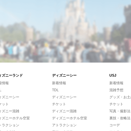
ィズニーランド
ディズニーシー
USJ
着情報
新着情報
新着情報
L
TDL
混雑予想
ィズニーシー
ディズニーシー
グッズ・お土
ケット
チケット
チケット
ィズニー混雑
ディズニー混雑
写真・撮影法
ィズニーホテル空室
ディズニーホテル空室
裏技・攻略法
トラクション
アトラクション
コーデ