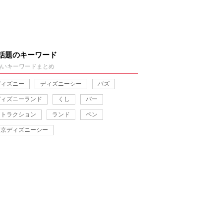
話題のキーワード
熱いキーワードまとめ
ディズニー
ディズニーシー
バズ
ディズニーランド
くし
バー
アトラクション
ランド
ペン
東京ディズニーシー