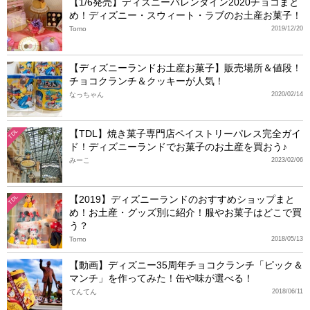
【1/6発売】ディズニーバレンタイン2020チョコまと
め！ディズニー・スウィート・ラブのお土産お菓子！
Tomo
2019/12/20
【ディズニーランドお土産お菓子】販売場所＆値段！
チョコクランチ＆クッキーが人気！
なっちゃん
2020/02/14
【TDL】焼き菓子専門店ペイストリーパレス完全ガイ
TDL
ド！ディズニーランドでお菓子のお土産を買おう♪
みーこ
2023/02/06
【2019】ディズニーランドのおすすめショップまと
TDL
め！お土産・グッズ別に紹介！服やお菓子はどこで買
う？
Tomo
2018/05/13
【動画】ディズニー35周年チョコクランチ「ピック＆
マンチ」を作ってみた！缶や味が選べる！
てんてん
2018/06/11