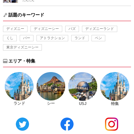
だんだん
話題のキーワード
ディズニー
ディズニーシー
バズ
ディズニーランド
くし
バー
アトラクション
ランド
ペン
東京ディズニーシー
エリア・特集
ランド
シー
USJ
特集