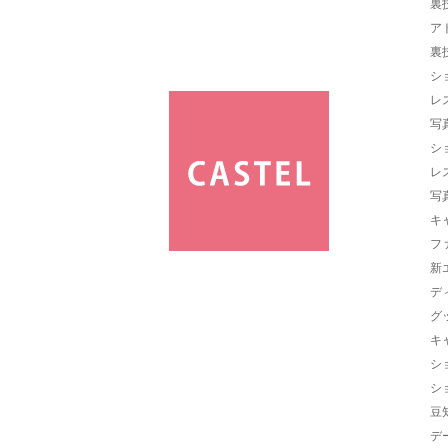
裏
ア
裏
シ
レ
写
シ
レ
写
キ
フ
新
デ
グ
キ
シ
シ
豆
デ