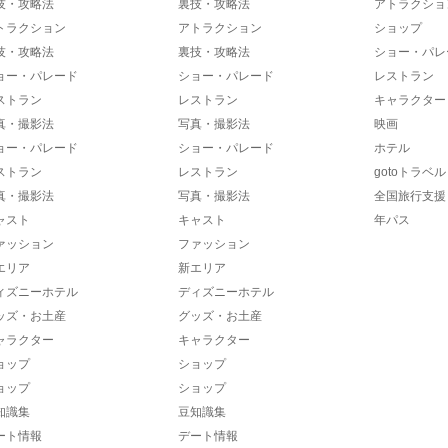
技・攻略法
裏技・攻略法
アトラクショ
トラクション
アトラクション
ショップ
技・攻略法
裏技・攻略法
ショー・パレ
ョー・パレード
ショー・パレード
レストラン
ストラン
レストラン
キャラクター
真・撮影法
写真・撮影法
映画
ョー・パレード
ショー・パレード
ホテル
ストラン
レストラン
gotoトラベル
真・撮影法
写真・撮影法
全国旅行支援
ャスト
キャスト
年パス
ァッション
ファッション
エリア
新エリア
ィズニーホテル
ディズニーホテル
ッズ・お土産
グッズ・お土産
ャラクター
キャラクター
ョップ
ショップ
ョップ
ショップ
知識集
豆知識集
ート情報
デート情報