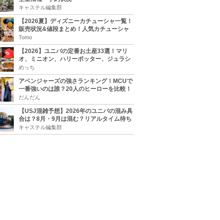
キャステル編集部
【2026夏】ディズニーカチューシャ一覧！
販売状況&値段まとめ！人気カチューシャ
をチェック
Tomo
【2026】ユニバの定番お土産33選！マリ
オ、ミニオン、ハリーポッター、ジュラシ
ックパーク、セサミ、SINGなどのグッズ情
めっち
報
アベンジャーズの強さランキング！MCUで
一番強いのは誰？20人のヒーローを比較！
だんだん
【USJ混雑予想】2026年のユニバの混み具
合は？8月・9月は混む？リアルタイム待ち
時間アプリも
キャステル編集部