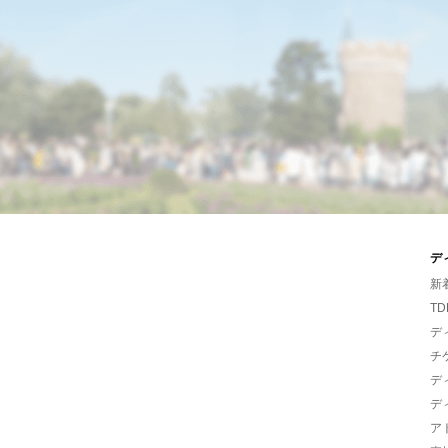
デ
新
TD
デ
チ
デ
デ
ア