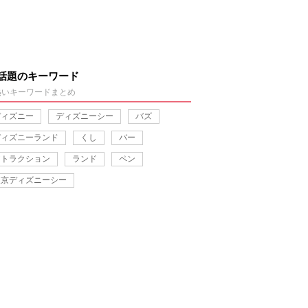
話題のキーワード
熱いキーワードまとめ
ディズニー
ディズニーシー
バズ
ディズニーランド
くし
バー
アトラクション
ランド
ペン
東京ディズニーシー