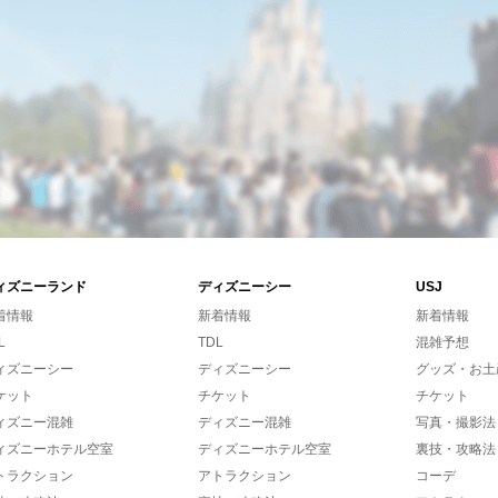
ィズニーランド
ディズニーシー
USJ
着情報
新着情報
新着情報
L
TDL
混雑予想
ィズニーシー
ディズニーシー
グッズ・お土
ケット
チケット
チケット
ィズニー混雑
ディズニー混雑
写真・撮影法
ィズニーホテル空室
ディズニーホテル空室
裏技・攻略法
トラクション
アトラクション
コーデ