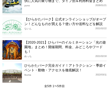
供に人気の乗り物まで、タイプ別＆利用料金まとめ
yuno
2026/01/21
【ひらかたパーク】公式オンラインショップがオープ
ン！どんなものが買える？使い方や送料などを解説
ないん
2021/02/22
【2020‐2021】ひらパーのイルミネーション「光の遊
園地」まとめ！開催期間、料金、みどころやフード
も！
めっち
2021/02/18
ひらかたパーク完全ガイド！アトラクション・季節イ
ベント・動物・アクセスを徹底解説！
Ikuma
2022/03/11
全5件 1〜5件目