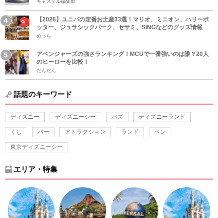
キャステル編集部
【2026】ユニバの定番お土産33選！マリオ、ミニオン、ハリーポ
ッター、ジュラシックパーク、セサミ、SINGなどのグッズ情報
めっち
アベンジャーズの強さランキング！MCUで一番強いのは誰？20人
のヒーローを比較！
だんだん
話題のキーワード
ディズニー
ディズニーシー
バズ
ディズニーランド
くし
バー
アトラクション
ランド
ペン
東京ディズニーシー
エリア・特集