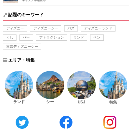
キャステル編集部
話題のキーワード
ディズニー
ディズニーシー
バズ
ディズニーランド
くし
バー
アトラクション
ランド
ペン
東京ディズニーシー
エリア・特集
ランド
シー
USJ
特集