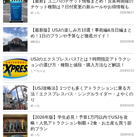
【最新】ユニバのチケット情報まとめ！営業再開後の
チケット種類は？日付変更の新ルールやお得情報も
めっち
2020/08/17
【最新版】USJの楽しみ方10選！事前編&当日編まと
め！1日のプランや予算など徹底ガイド！
MEGU
2022/05/06
USJのエクスプレスパス7とは？時間指定アトラクシ
ョンの選び方・種類と値段・購入方法など解説！
しーちゃん
2019/01/15
【USJ攻略法】1つでも多くアトラクションに乗る方
法！エクスプレスパス・シングルライダー・よやくの
り
めっち
2018/10/20
【2026年版】学生必見！予算1万円以内でUSJを攻
略！人気アトラクション制覇＋2食・お土産も買う節
約プラン
めっち
2026/03/11