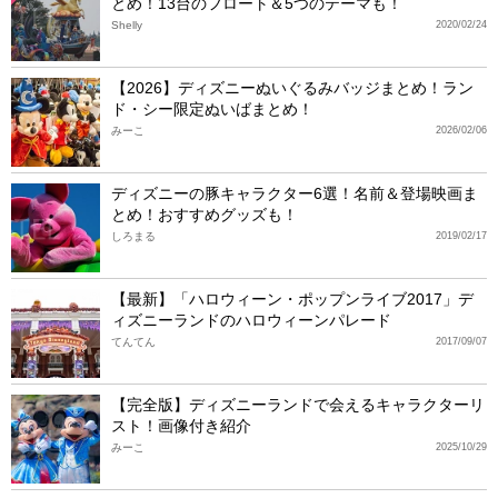
とめ！13台のフロート＆5つのテーマも！
Shelly
2020/02/24
【2026】ディズニーぬいぐるみバッジまとめ！ラン
ド・シー限定ぬいばまとめ！
みーこ
2026/02/06
ディズニーの豚キャラクター6選！名前＆登場映画ま
とめ！おすすめグッズも！
しろまる
2019/02/17
【最新】「ハロウィーン・ポップンライブ2017」デ
ィズニーランドのハロウィーンパレード
てんてん
2017/09/07
【完全版】ディズニーランドで会えるキャラクターリ
スト！画像付き紹介
みーこ
2025/10/29