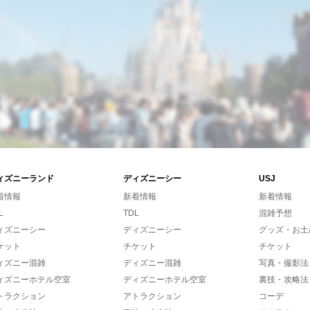
ィズニーランド
ディズニーシー
USJ
着情報
新着情報
新着情報
L
TDL
混雑予想
ィズニーシー
ディズニーシー
グッズ・お土
ケット
チケット
チケット
ィズニー混雑
ディズニー混雑
写真・撮影法
ィズニーホテル空室
ディズニーホテル空室
裏技・攻略法
トラクション
アトラクション
コーデ