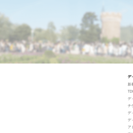
デ
新
TD
デ
チ
デ
デ
ア