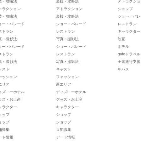
技・攻略法
裏技・攻略法
アトラクショ
トラクション
アトラクション
ショップ
技・攻略法
裏技・攻略法
ショー・パレ
ョー・パレード
ショー・パレード
レストラン
ストラン
レストラン
キャラクター
真・撮影法
写真・撮影法
映画
ョー・パレード
ショー・パレード
ホテル
ストラン
レストラン
gotoトラベル
真・撮影法
写真・撮影法
全国旅行支援
ャスト
キャスト
年パス
ァッション
ファッション
エリア
新エリア
ィズニーホテル
ディズニーホテル
ッズ・お土産
グッズ・お土産
ャラクター
キャラクター
ョップ
ショップ
ョップ
ショップ
知識集
豆知識集
ート情報
デート情報