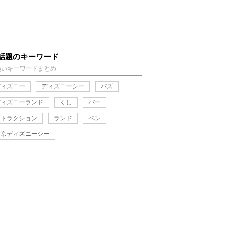
話題のキーワード
熱いキーワードまとめ
ディズニー
ディズニーシー
バズ
ディズニーランド
くし
バー
アトラクション
ランド
ペン
東京ディズニーシー