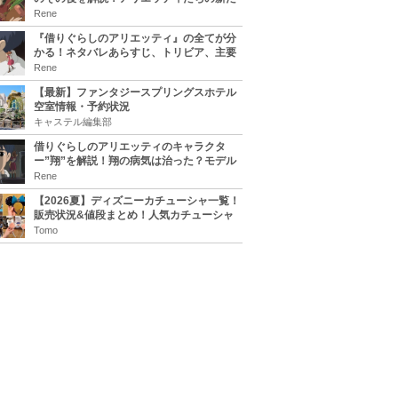
な住処は？翔の病気は治る？
Rene
『借りぐらしのアリエッティ』の全てが分
かる！ネタバレあらすじ、トリビア、主要
キャラまとめ！
Rene
【最新】ファンタジースプリングスホテル
空室情報・予約状況
キャステル編集部
借りぐらしのアリエッティのキャラクタ
ー”翔”を解説！翔の病気は治った？モデル
は誰？
Rene
【2026夏】ディズニーカチューシャ一覧！
販売状況&値段まとめ！人気カチューシャ
をチェック
Tomo