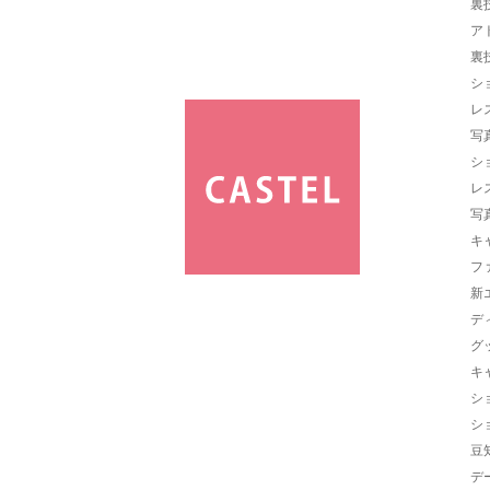
裏
ア
裏
シ
レ
写
シ
レ
写
キ
フ
新
デ
グ
キ
シ
シ
豆
デ