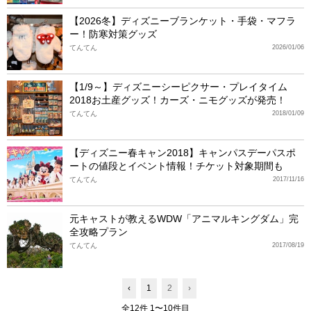
【2026冬】ディズニーブランケット・手袋・マフラ
ー！防寒対策グッズ
てんてん
2026/01/06
【1/9～】ディズニーシーピクサー・プレイタイム
2018お土産グッズ！カーズ・ニモグッズが発売！
てんてん
2018/01/09
【ディズニー春キャン2018】キャンパスデーパスポ
ートの値段とイベント情報！チケット対象期間も
てんてん
2017/11/16
元キャストが教えるWDW「アニマルキングダム」完
全攻略プラン
てんてん
2017/08/19
‹
1
2
›
全12件 1〜10件目