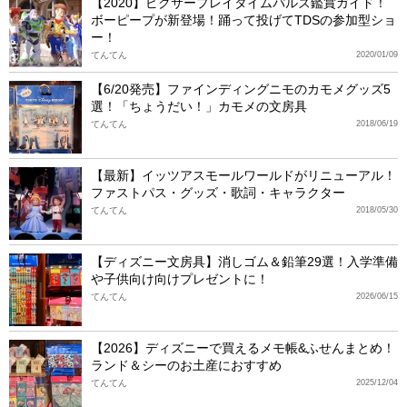
【2020】ピクサープレイタイムパルズ鑑賞ガイド！
ボーピープが新登場！踊って投げてTDSの参加型ショ
ー！
てんてん
2020/01/09
【6/20発売】ファインディングニモのカモメグッズ5
選！「ちょうだい！」カモメの文房具
てんてん
2018/06/19
【最新】イッツアスモールワールドがリニューアル！
ファストパス・グッズ・歌詞・キャラクター
てんてん
2018/05/30
【ディズニー文房具】消しゴム＆鉛筆29選！入学準備
や子供向け向けプレゼントに！
てんてん
2026/06/15
【2026】ディズニーで買えるメモ帳&ふせんまとめ！
ランド＆シーのお土産におすすめ
てんてん
2025/12/04