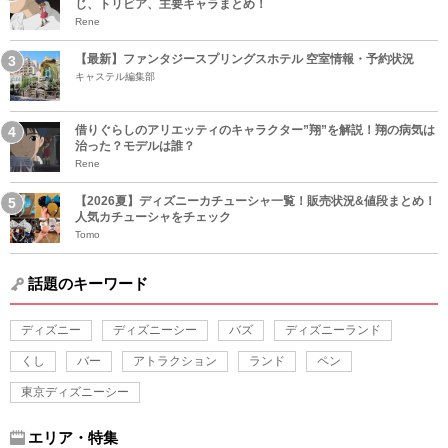
じ、トリビア、主要キャラまとめ！
Rene
【最新】ファンタジースプリングスホテル 空室情報・予約状況
キャステル編集部
借りぐらしのアリエッティのキャラクター”翔”を解説！翔の病気は
治った？モデルは誰？
Rene
【2026夏】ディズニーカチューシャ一覧！販売状況&値段まとめ！
人気カチューシャをチェック
Tomo
話題のキーワード
ディズニー
ディズニーシー
バズ
ディズニーランド
くし
バー
アトラクション
ランド
ペン
東京ディズニーシー
エリア・特集