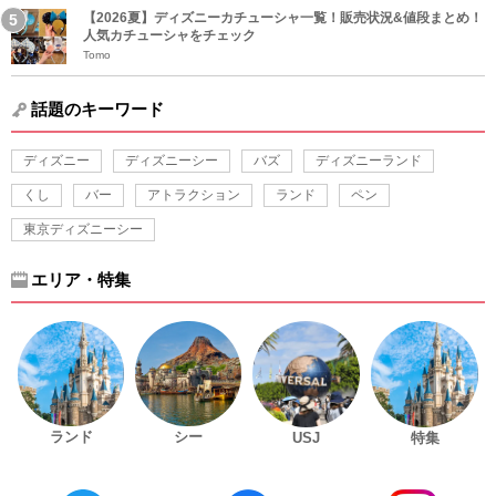
【2026夏】ディズニーカチューシャ一覧！販売状況&値段まとめ！
人気カチューシャをチェック
Tomo
話題のキーワード
ディズニー
ディズニーシー
バズ
ディズニーランド
くし
バー
アトラクション
ランド
ペン
東京ディズニーシー
エリア・特集
ランド
シー
USJ
特集