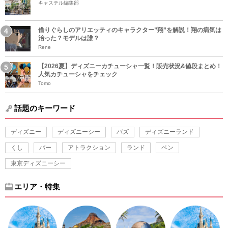
キャステル編集部
借りぐらしのアリエッティのキャラクター”翔”を解説！翔の病気は
治った？モデルは誰？
Rene
【2026夏】ディズニーカチューシャ一覧！販売状況&値段まとめ！
人気カチューシャをチェック
Tomo
話題のキーワード
ディズニー
ディズニーシー
バズ
ディズニーランド
くし
バー
アトラクション
ランド
ペン
東京ディズニーシー
エリア・特集