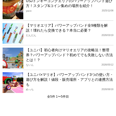
USJドンキーコングエリアのパワーアップバンド遊び
方！スタンプ&コイン集めの場所を紹介！
yaco
2025/11/06
【マリオエリア】パワーアップバンド全9種類を解
説！壊れたら交換できる？本当に必要？
だんだん
2026/03/19
【ユニバ】初心者向けマリオエリアの攻略法！整理
券？パワーアップバンド？初めてでも失敗しない方法
とは！？
ないん
2026/05/12
【ユニバ×マリオ】パワーアップバンド3つの使い方・
遊び方を解説！値段・販売場所・アプリとの連携方法
も
めっち
2026/06/16
全5件 1〜5件目