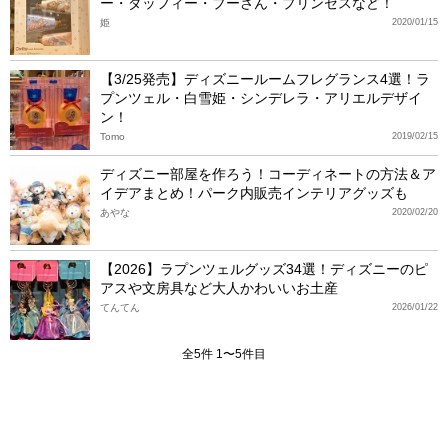
ー・ダッフィー・プーさん・プリンセスなど！
姫
2020/01/15
【3/25発売】ディズニールームフレグランス4選！ラ
プンツェル・白雪姫・シンデレラ・アリエルデザイ
ン！
Tomo
2019/02/15
ディズニー部屋を作ろう！コーディネートの方法＆ア
イデアまとめ！パーク内販売インテリアグッズも
あやな
2020/02/20
【2026】ラプンツェルグッズ34選！ディズニーのピ
アスや文房具など大人かわいいお土産
てんてん
2026/01/22
全5件 1〜5件目