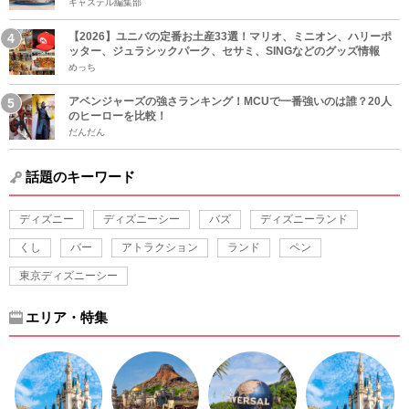
キャステル編集部
【2026】ユニバの定番お土産33選！マリオ、ミニオン、ハリーポ
ッター、ジュラシックパーク、セサミ、SINGなどのグッズ情報
めっち
アベンジャーズの強さランキング！MCUで一番強いのは誰？20人
のヒーローを比較！
だんだん
話題のキーワード
ディズニー
ディズニーシー
バズ
ディズニーランド
くし
バー
アトラクション
ランド
ペン
東京ディズニーシー
エリア・特集