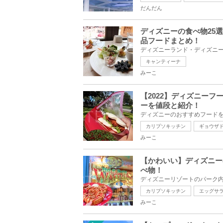
だんだん
ディズニーの食べ物25
品フードまとめ！
キャンティーナ
みーこ
【2022】ディズニー
ーを値段と紹介！
カリプソキッチン
ギョウザ
みーこ
【かわいい】ディズニー
べ物！
カリプソキッチン
エッグサ
みーこ