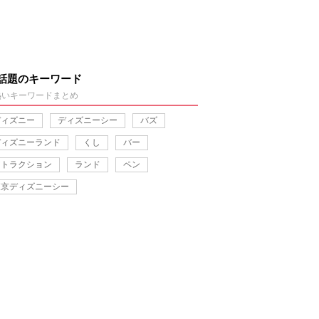
話題のキーワード
熱いキーワードまとめ
ディズニー
ディズニーシー
バズ
ディズニーランド
くし
バー
アトラクション
ランド
ペン
東京ディズニーシー