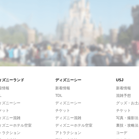
ィズニーランド
ディズニーシー
USJ
着情報
新着情報
新着情報
L
TDL
混雑予想
ィズニーシー
ディズニーシー
グッズ・お土
ケット
チケット
チケット
ィズニー混雑
ディズニー混雑
写真・撮影法
ィズニーホテル空室
ディズニーホテル空室
裏技・攻略法
トラクション
アトラクション
コーデ