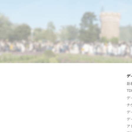
デ
新
TD
デ
チ
デ
デ
ア