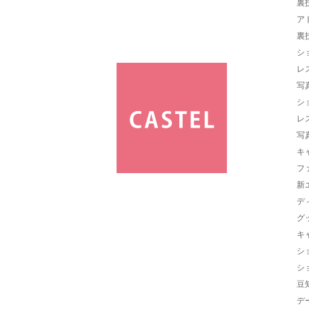
裏
ア
裏
シ
レ
写
シ
レ
写
キ
フ
新
デ
グ
キ
シ
シ
豆
デ