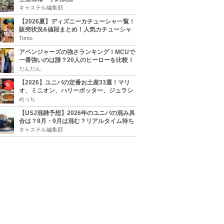
キャステル編集部
【2026夏】ディズニーカチューシャ一覧！
販売状況&値段まとめ！人気カチューシャ
をチェック
Tomo
アベンジャーズの強さランキング！MCUで
一番強いのは誰？20人のヒーローを比較！
だんだん
【2026】ユニバの定番お土産33選！マリ
オ、ミニオン、ハリーポッター、ジュラシ
ックパーク、セサミ、SINGなどのグッズ情
めっち
報
【USJ混雑予想】2026年のユニバの混み具
合は？8月・9月は混む？リアルタイム待ち
時間アプリも
キャステル編集部