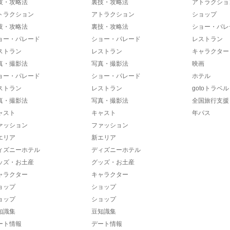
技・攻略法
裏技・攻略法
アトラクショ
トラクション
アトラクション
ショップ
技・攻略法
裏技・攻略法
ショー・パレ
ョー・パレード
ショー・パレード
レストラン
ストラン
レストラン
キャラクター
真・撮影法
写真・撮影法
映画
ョー・パレード
ショー・パレード
ホテル
ストラン
レストラン
gotoトラベル
真・撮影法
写真・撮影法
全国旅行支援
ャスト
キャスト
年パス
ァッション
ファッション
エリア
新エリア
ィズニーホテル
ディズニーホテル
ッズ・お土産
グッズ・お土産
ャラクター
キャラクター
ョップ
ショップ
ョップ
ショップ
知識集
豆知識集
ート情報
デート情報