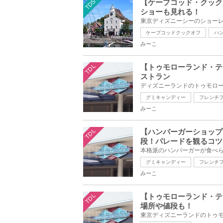
TDS
【ケープコッド・クック
ショーも見れる！
ケープコッドクックオフ
ハ
みーこ
TDL
【トゥモローランド・テ
ストラン
グミキャンディー
フレンチ
みーこ
TDL
【ハンバーガーショップ
段！パレードを観るコツ
グミキャンディー
フレンチ
みーこ
TDL
【トゥモローランド・テ
場所や値段も！