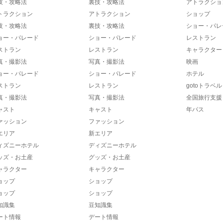
技・攻略法
裏技・攻略法
アトラクショ
トラクション
アトラクション
ショップ
技・攻略法
裏技・攻略法
ショー・パレ
ョー・パレード
ショー・パレード
レストラン
ストラン
レストラン
キャラクター
真・撮影法
写真・撮影法
映画
ョー・パレード
ショー・パレード
ホテル
ストラン
レストラン
gotoトラベル
真・撮影法
写真・撮影法
全国旅行支援
ャスト
キャスト
年パス
ァッション
ファッション
エリア
新エリア
ィズニーホテル
ディズニーホテル
ッズ・お土産
グッズ・お土産
ャラクター
キャラクター
ョップ
ショップ
ョップ
ショップ
知識集
豆知識集
ート情報
デート情報