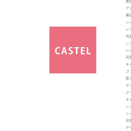
裏
ア
裏
シ
レ
写
シ
レ
写
キ
フ
新
デ
グ
キ
シ
シ
豆
デ