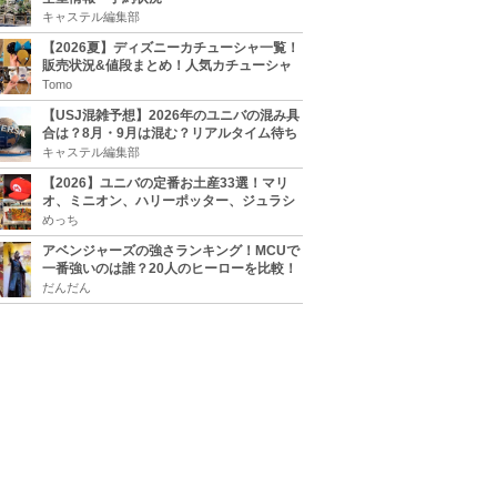
キャステル編集部
【2026夏】ディズニーカチューシャ一覧！
販売状況&値段まとめ！人気カチューシャ
をチェック
Tomo
【USJ混雑予想】2026年のユニバの混み具
合は？8月・9月は混む？リアルタイム待ち
時間アプリも
キャステル編集部
【2026】ユニバの定番お土産33選！マリ
オ、ミニオン、ハリーポッター、ジュラシ
ックパーク、セサミ、SINGなどのグッズ情
めっち
報
アベンジャーズの強さランキング！MCUで
一番強いのは誰？20人のヒーローを比較！
だんだん