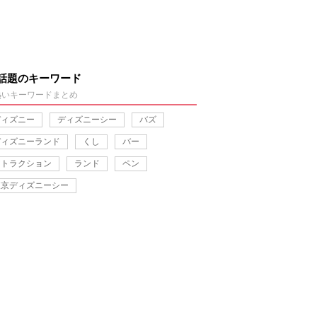
話題のキーワード
熱いキーワードまとめ
ディズニー
ディズニーシー
バズ
ディズニーランド
くし
バー
アトラクション
ランド
ペン
東京ディズニーシー