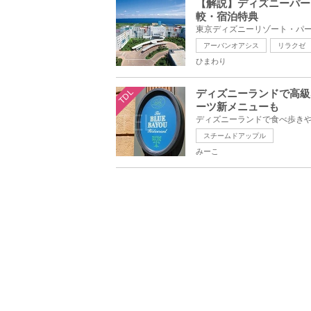
【解説】ディズニーパー
較・宿泊特典
アーバンオアシス
リラクゼ
ひまわり
TDL
ディズニーランドで高級
ーツ新メニューも
スチームドアップル
みーこ