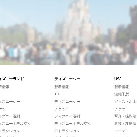
ィズニーランド
ディズニーシー
USJ
着情報
新着情報
新着情報
L
TDL
混雑予想
ィズニーシー
ディズニーシー
グッズ・お土
ケット
チケット
チケット
ィズニー混雑
ディズニー混雑
写真・撮影法
ィズニーホテル空室
ディズニーホテル空室
裏技・攻略法
トラクション
アトラクション
コーデ