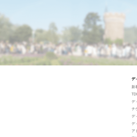
デ
新
TD
デ
チ
デ
デ
ア