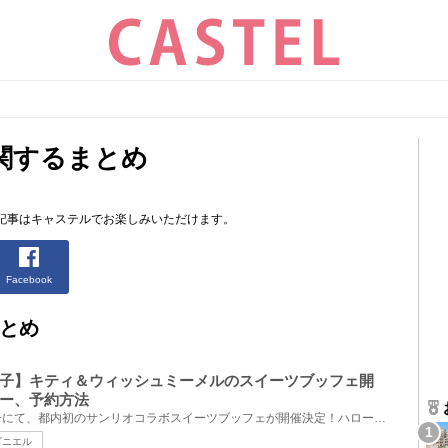
関するまとめ
。
記事はキャステルでお楽しみいただけます。
Facebook
とめ
子】キティ＆ウィッシュミーメルのスイーツブッフェ開
ー、予約方法
東京・京王プラザホテル八王子にて、都内初のサンリオコラボスイーツブッフェが開催決定！ハローキティ...
ダニエル