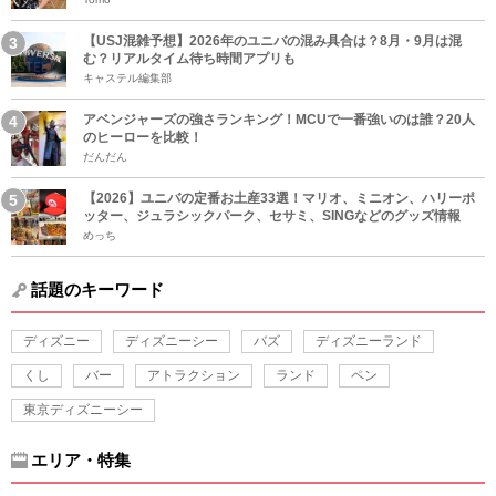
【USJ混雑予想】2026年のユニバの混み具合は？8月・9月は混
む？リアルタイム待ち時間アプリも
キャステル編集部
アベンジャーズの強さランキング！MCUで一番強いのは誰？20人
のヒーローを比較！
だんだん
【2026】ユニバの定番お土産33選！マリオ、ミニオン、ハリーポ
ッター、ジュラシックパーク、セサミ、SINGなどのグッズ情報
めっち
話題のキーワード
ディズニー
ディズニーシー
バズ
ディズニーランド
くし
バー
アトラクション
ランド
ペン
東京ディズニーシー
エリア・特集