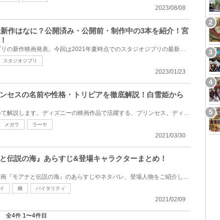
2023/08/08
の最新作はなに？公開済み・公開前・制作中の3本を紹介！宮
！
世界中が注目するスタジオジブリの新作映画発表。今回は2021年夏時点でのスタジオジブリの最新作につい...
スタジオジブリ
2023/01/23
ンセスの名前や性格・トリビアを徹底解説！白雪姫から
ディズニーのプリンセスについて解説します。ディズニーの映画作品で活躍する、プリンセス。ディズニー...
メガラ
ラーヤ
2021/03/30
と伝説の海』あらすじ&登場キャラクターまとめ！
2017年3月公開のディズニー映画『モアナと伝説の海』のあらすじやネタバレ、登場人物をご紹介します。ハ...
イ
幽
バイタリティ
2021/02/09
全4件 1〜4件目