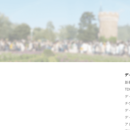
デ
新
TD
デ
チ
デ
デ
ア