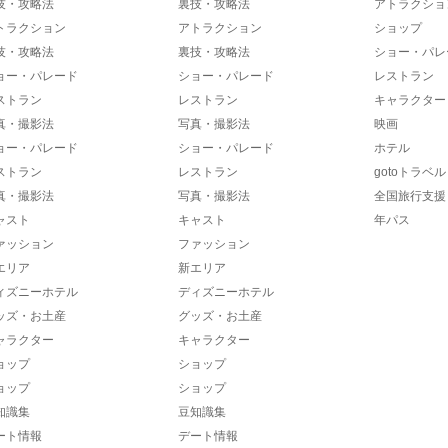
技・攻略法
裏技・攻略法
アトラクショ
トラクション
アトラクション
ショップ
技・攻略法
裏技・攻略法
ショー・パレ
ョー・パレード
ショー・パレード
レストラン
ストラン
レストラン
キャラクター
真・撮影法
写真・撮影法
映画
ョー・パレード
ショー・パレード
ホテル
ストラン
レストラン
gotoトラベル
真・撮影法
写真・撮影法
全国旅行支援
ャスト
キャスト
年パス
ァッション
ファッション
エリア
新エリア
ィズニーホテル
ディズニーホテル
ッズ・お土産
グッズ・お土産
ャラクター
キャラクター
ョップ
ショップ
ョップ
ショップ
知識集
豆知識集
ート情報
デート情報