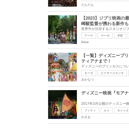
だんだん
【2023】ジブリ映画
崎駿監督が携わる新作も
アーヤ
ヤーガ
岸部
Rene
【一覧】ディズニープリ
ティアナまで！
キーダ
ピクサースタジオ
みかなつ
ディズニー映画『モアナ
フィティ
カァ
モトゥヌ
わさお