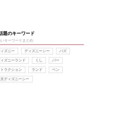
話題のキーワード
熱いキーワードまとめ
ディズニー
ディズニーシー
バズ
ディズニーランド
くし
バー
アトラクション
ランド
ペン
東京ディズニーシー