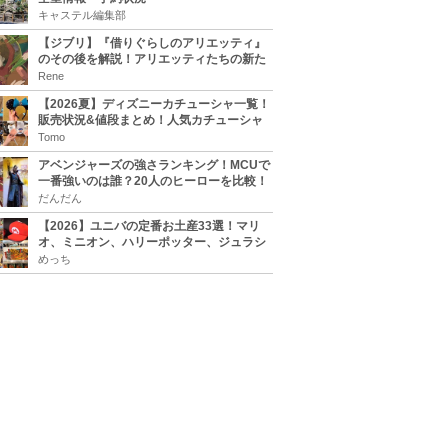
キャステル編集部
【ジブリ】『借りぐらしのアリエッティ』
のその後を解説！アリエッティたちの新た
な住処は？翔の病気は治る？
Rene
【2026夏】ディズニーカチューシャ一覧！
販売状況&値段まとめ！人気カチューシャ
をチェック
Tomo
アベンジャーズの強さランキング！MCUで
一番強いのは誰？20人のヒーローを比較！
だんだん
【2026】ユニバの定番お土産33選！マリ
オ、ミニオン、ハリーポッター、ジュラシ
ックパーク、セサミ、SINGなどのグッズ情
めっち
報