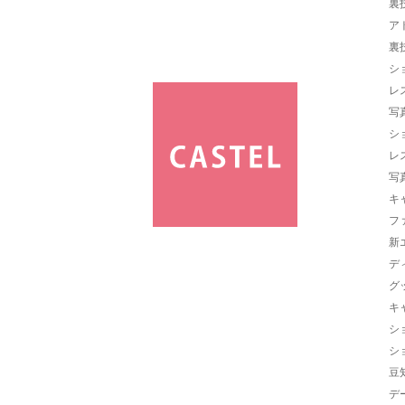
裏
ア
裏
シ
レ
写
シ
レ
写
キ
フ
新
デ
グ
キ
シ
シ
豆
デ