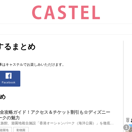
するまとめ
事はキャステルでお楽しみいただけます。
Facebook
め
全攻略ガイド！アクセス＆チケット割引も☆ディズニー
ークの魅力
香港島の南区にある動物園、水族館、遊園地複合施設「香港オーシャンパーク（海洋公園）」を徹底解説！...
遊園地
動物園