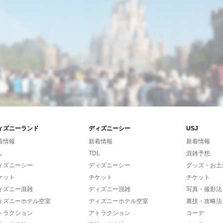
ィズニーランド
ディズニーシー
USJ
着情報
新着情報
新着情報
L
TDL
混雑予想
ィズニーシー
ディズニーシー
グッズ・お土
ケット
チケット
チケット
ィズニー混雑
ディズニー混雑
写真・撮影法
ィズニーホテル空室
ディズニーホテル空室
裏技・攻略法
トラクション
アトラクション
コーデ