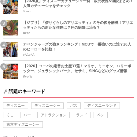
【2026夏】ディズニーカチューシャ一覧！販売状況&値段まとめ！
人気カチューシャをチェック
Tomo
【ジブリ】『借りぐらしのアリエッティ』のその後を解説！アリエ
ッティたちの新たな住処は？翔の病気は治る？
Rene
アベンジャーズの強さランキング！MCUで一番強いのは誰？20人
のヒーローを比較！
だんだん
【2026】ユニバの定番お土産33選！マリオ、ミニオン、ハリーポ
ッター、ジュラシックパーク、セサミ、SINGなどのグッズ情報
めっち
話題のキーワード
ディズニー
ディズニーシー
バズ
ディズニーランド
くし
バー
アトラクション
ランド
ペン
東京ディズニーシー