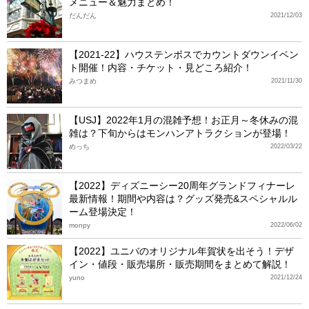
メニュー＆魅力まとめ！
だんだん
2021/12/03
【2021-22】ハウステンボスでカウントダウンイベン
ト開催！内容・チケット・見どころ紹介！
みつまめ
2021/11/30
【USJ】2022年1月の混雑予想！お正月～冬休みの混
雑は？下旬からはモンハンアトラクションが登場！
めっち
2022/03/22
【2022】ディズニーシー20周年グランドフィナーレ
最新情報！期間や内容は？グッズ発売&スペシャルル
ーム登場決定！
monpy
2022/06/02
【2022】ユニバのオリジナル年賀状を出そう！デザ
イン・値段・販売場所・販売期間をまとめて解説！
yuno
2021/12/24