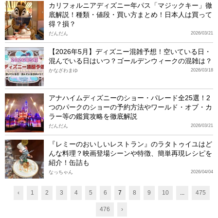
カリフォルニアディズニー年パス「マジックキー」徹
底解説！種類・値段・買い方まとめ！日本人は買って
得？損？
だんだん
2026/03/21
【2026年5月】ディズニー混雑予想！空いている日・
混んでいる日はいつ？ゴールデンウィークの混雑は？
かなざわまゆ
2026/03/18
アナハイムディズニーのショー・パレード全25選！2
つのパークのショーの予約方法やワールド・オブ・カ
ラー等の鑑賞攻略を徹底解説
だんだん
2026/03/21
『レミーのおいしいレストラン』のラタトゥイユはど
んな料理？映画登場シーンや特徴、簡単再現レシピを
紹介！缶詰も
なっちゃん
2026/04/04
‹
1
2
3
4
5
6
7
8
9
10
...
475
476
›