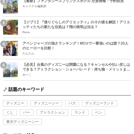
【最新】ファンタジースプリングスホテル 空室情報・予約状況
キャステル編集部
【ジブリ】『借りぐらしのアリエッティ』のその後を解説！アリエ
ッティたちの新たな住処は？翔の病気は治る？
Rene
アベンジャーズの強さランキング！MCUで一番強いのは誰？20人
のヒーローを比較！
だんだん
【必見】台風のディズニーは閉園になる？キャンセルや払い戻しは
できる？アトラクション・ショーパレード・持ち物・メリットまと
め！
みーこ
話題のキーワード
ディズニー
ディズニーシー
バズ
ディズニーランド
くし
バー
アトラクション
ランド
ペン
東京ディズニーシー