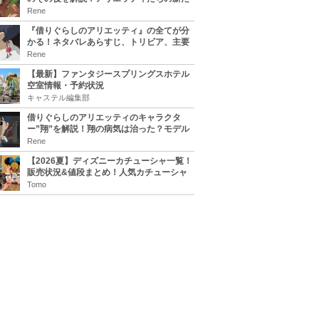
な住処は？翔の病気は治る？
Rene
『借りぐらしのアリエッティ』の全てが分
かる！ネタバレあらすじ、トリビア、主要
キャラまとめ！
Rene
【最新】ファンタジースプリングスホテル
空室情報・予約状況
キャステル編集部
借りぐらしのアリエッティのキャラクタ
ー”翔”を解説！翔の病気は治った？モデル
は誰？
Rene
【2026夏】ディズニーカチューシャ一覧！
販売状況&値段まとめ！人気カチューシャ
をチェック
Tomo