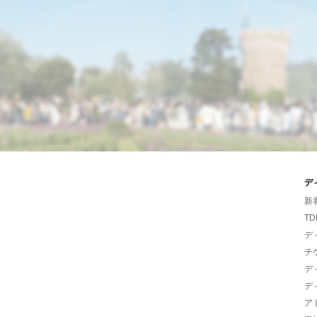
デ
新
TD
デ
チ
デ
デ
ア