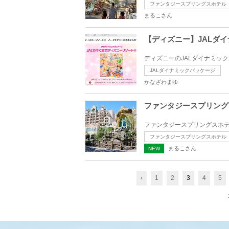
ファンタジースプリングスホテル
まるこさん
【ディズニー】JALダ
JALダイナミックパッケージ
かなざわまゆ
ファンタジースプリング
ファンタジースプリングスホテル
まるこさん
NEW
‹
1
2
3
4
5