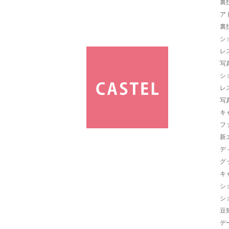
裏
ア
裏
シ
レ
写
シ
レ
写
キ
フ
新
デ
グ
キ
シ
シ
豆
デ