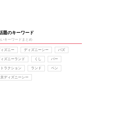
話題のキーワード
熱いキーワードまとめ
ディズニー
ディズニーシー
バズ
ディズニーランド
くし
バー
アトラクション
ランド
ペン
東京ディズニーシー