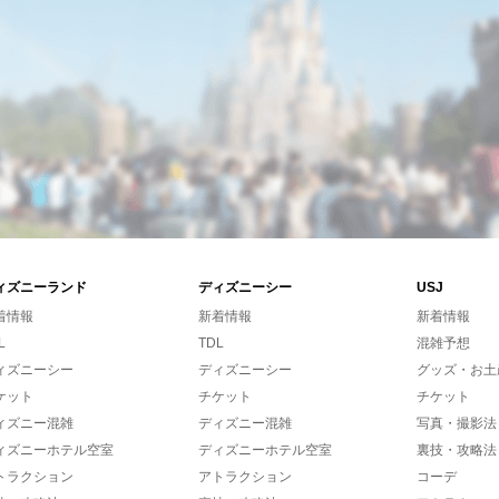
ィズニーランド
ディズニーシー
USJ
着情報
新着情報
新着情報
L
TDL
混雑予想
ィズニーシー
ディズニーシー
グッズ・お土
ケット
チケット
チケット
ィズニー混雑
ディズニー混雑
写真・撮影法
ィズニーホテル空室
ディズニーホテル空室
裏技・攻略法
トラクション
アトラクション
コーデ