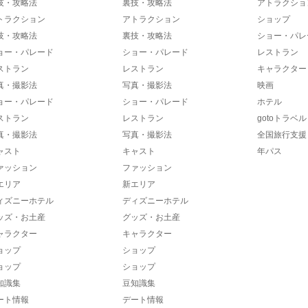
技・攻略法
裏技・攻略法
アトラクショ
トラクション
アトラクション
ショップ
技・攻略法
裏技・攻略法
ショー・パレ
ョー・パレード
ショー・パレード
レストラン
ストラン
レストラン
キャラクター
真・撮影法
写真・撮影法
映画
ョー・パレード
ショー・パレード
ホテル
ストラン
レストラン
gotoトラベル
真・撮影法
写真・撮影法
全国旅行支援
ャスト
キャスト
年パス
ァッション
ファッション
エリア
新エリア
ィズニーホテル
ディズニーホテル
ッズ・お土産
グッズ・お土産
ャラクター
キャラクター
ョップ
ショップ
ョップ
ショップ
知識集
豆知識集
ート情報
デート情報