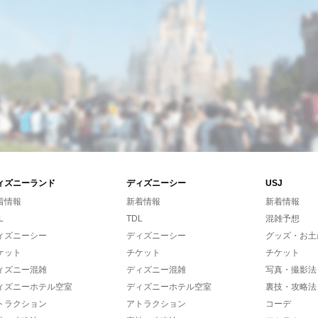
ィズニーランド
ディズニーシー
USJ
着情報
新着情報
新着情報
L
TDL
混雑予想
ィズニーシー
ディズニーシー
グッズ・お土
ケット
チケット
チケット
ィズニー混雑
ディズニー混雑
写真・撮影法
ィズニーホテル空室
ディズニーホテル空室
裏技・攻略法
トラクション
アトラクション
コーデ