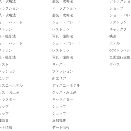
技・攻略法
裏技・攻略法
アトラクショ
トラクション
アトラクション
ショップ
技・攻略法
裏技・攻略法
ショー・パレ
ョー・パレード
ショー・パレード
レストラン
ストラン
レストラン
キャラクター
真・撮影法
写真・撮影法
映画
ョー・パレード
ショー・パレード
ホテル
ストラン
レストラン
gotoトラベル
真・撮影法
写真・撮影法
全国旅行支援
ャスト
キャスト
年パス
ァッション
ファッション
エリア
新エリア
ィズニーホテル
ディズニーホテル
ッズ・お土産
グッズ・お土産
ャラクター
キャラクター
ョップ
ショップ
ョップ
ショップ
知識集
豆知識集
ート情報
デート情報