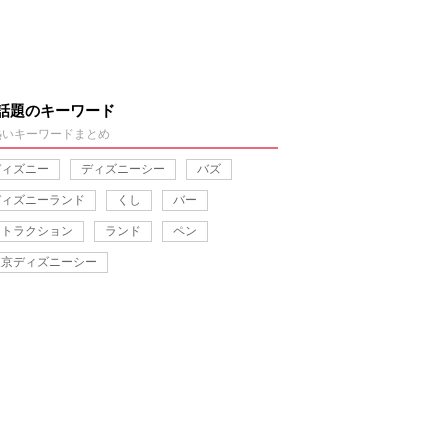
話題のキーワード
熱いキーワードまとめ
ディズニー
ディズニーシー
バズ
ディズニーランド
くし
バー
アトラクション
ランド
ペン
東京ディズニーシー