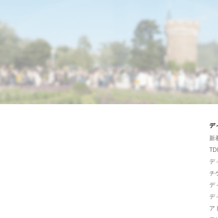
デ
新
TD
デ
チ
デ
デ
ア