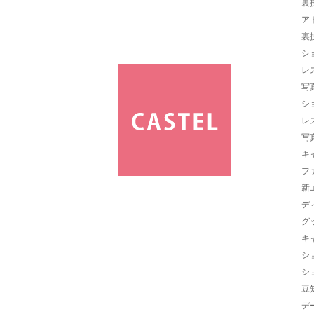
裏
ア
裏
シ
レ
写
シ
レ
写
キ
フ
新
デ
グ
キ
シ
シ
豆
デ