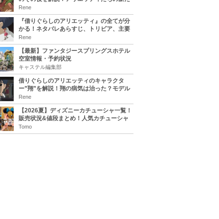
な住処は？翔の病気は治る？
Rene
『借りぐらしのアリエッティ』の全てが分
かる！ネタバレあらすじ、トリビア、主要
キャラまとめ！
Rene
【最新】ファンタジースプリングスホテル
空室情報・予約状況
キャステル編集部
借りぐらしのアリエッティのキャラクタ
ー”翔”を解説！翔の病気は治った？モデル
は誰？
Rene
【2026夏】ディズニーカチューシャ一覧！
販売状況&値段まとめ！人気カチューシャ
をチェック
Tomo