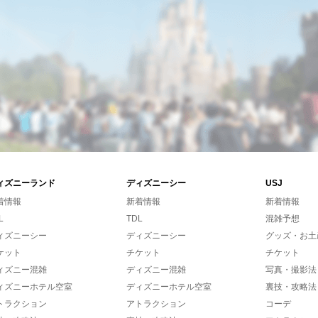
ィズニーランド
ディズニーシー
USJ
着情報
新着情報
新着情報
L
TDL
混雑予想
ィズニーシー
ディズニーシー
グッズ・お土
ケット
チケット
チケット
ィズニー混雑
ディズニー混雑
写真・撮影法
ィズニーホテル空室
ディズニーホテル空室
裏技・攻略法
トラクション
アトラクション
コーデ