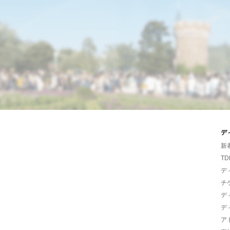
デ
新
TD
デ
チ
デ
デ
ア