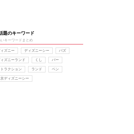
話題のキーワード
熱いキーワードまとめ
ディズニー
ディズニーシー
バズ
ディズニーランド
くし
バー
アトラクション
ランド
ペン
東京ディズニーシー