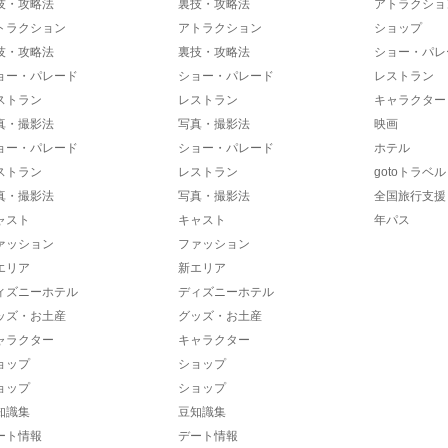
技・攻略法
裏技・攻略法
アトラクショ
トラクション
アトラクション
ショップ
技・攻略法
裏技・攻略法
ショー・パレ
ョー・パレード
ショー・パレード
レストラン
ストラン
レストラン
キャラクター
真・撮影法
写真・撮影法
映画
ョー・パレード
ショー・パレード
ホテル
ストラン
レストラン
gotoトラベル
真・撮影法
写真・撮影法
全国旅行支援
ャスト
キャスト
年パス
ァッション
ファッション
エリア
新エリア
ィズニーホテル
ディズニーホテル
ッズ・お土産
グッズ・お土産
ャラクター
キャラクター
ョップ
ショップ
ョップ
ショップ
知識集
豆知識集
ート情報
デート情報