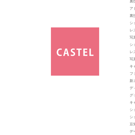
裏
ア
裏
シ
レ
写
シ
レ
写
キ
フ
新
デ
グ
キ
シ
シ
豆
デ