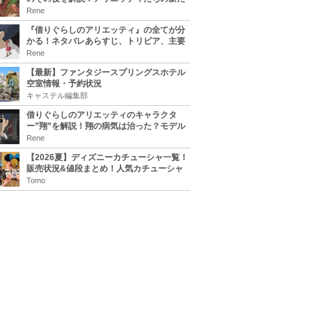
な住処は？翔の病気は治る？
Rene
『借りぐらしのアリエッティ』の全てが分
かる！ネタバレあらすじ、トリビア、主要
キャラまとめ！
Rene
【最新】ファンタジースプリングスホテル
空室情報・予約状況
キャステル編集部
借りぐらしのアリエッティのキャラクタ
ー”翔”を解説！翔の病気は治った？モデル
は誰？
Rene
【2026夏】ディズニーカチューシャ一覧！
販売状況&値段まとめ！人気カチューシャ
をチェック
Tomo