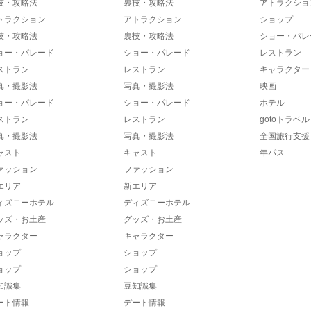
技・攻略法
裏技・攻略法
アトラクショ
トラクション
アトラクション
ショップ
技・攻略法
裏技・攻略法
ショー・パレ
ョー・パレード
ショー・パレード
レストラン
ストラン
レストラン
キャラクター
真・撮影法
写真・撮影法
映画
ョー・パレード
ショー・パレード
ホテル
ストラン
レストラン
gotoトラベル
真・撮影法
写真・撮影法
全国旅行支援
ャスト
キャスト
年パス
ァッション
ファッション
エリア
新エリア
ィズニーホテル
ディズニーホテル
ッズ・お土産
グッズ・お土産
ャラクター
キャラクター
ョップ
ショップ
ョップ
ショップ
知識集
豆知識集
ート情報
デート情報