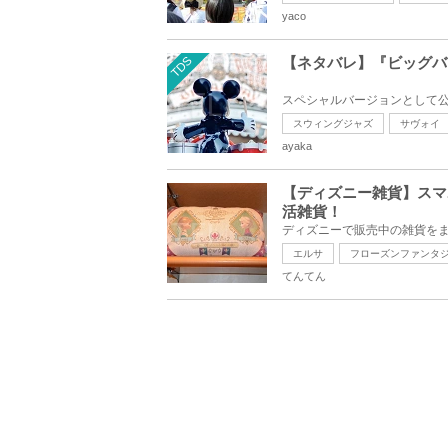
yaco
TDS
【ネタバレ】『ビッグバ
スウィングジャズ
サヴォイ
ayaka
【ディズニー雑貨】スマ
活雑貨！
エルサ
フローズンファンタ
てんてん