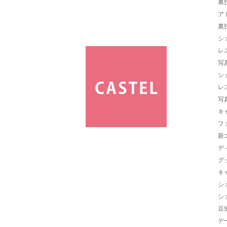
裏
ア
裏
シ
レ
写
シ
レ
写
キ
フ
新
デ
グ
キ
シ
シ
豆
デ