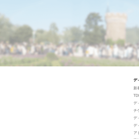
デ
新
TD
デ
チ
デ
デ
ア