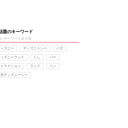
話題のキーワード
熱いキーワードまとめ
ディズニー
ディズニーシー
バズ
ディズニーランド
くし
バー
アトラクション
ランド
ペン
東京ディズニーシー