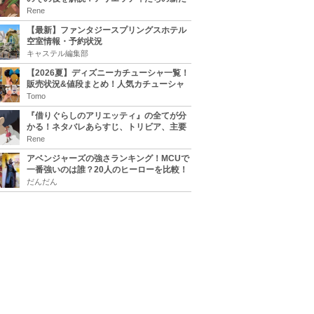
な住処は？翔の病気は治る？
Rene
【最新】ファンタジースプリングスホテル
空室情報・予約状況
キャステル編集部
【2026夏】ディズニーカチューシャ一覧！
販売状況&値段まとめ！人気カチューシャ
をチェック
Tomo
『借りぐらしのアリエッティ』の全てが分
かる！ネタバレあらすじ、トリビア、主要
キャラまとめ！
Rene
アベンジャーズの強さランキング！MCUで
一番強いのは誰？20人のヒーローを比較！
だんだん