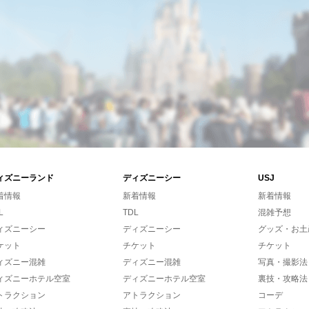
ィズニーランド
ディズニーシー
USJ
着情報
新着情報
新着情報
L
TDL
混雑予想
ィズニーシー
ディズニーシー
グッズ・お土
ケット
チケット
チケット
ィズニー混雑
ディズニー混雑
写真・撮影法
ィズニーホテル空室
ディズニーホテル空室
裏技・攻略法
トラクション
アトラクション
コーデ