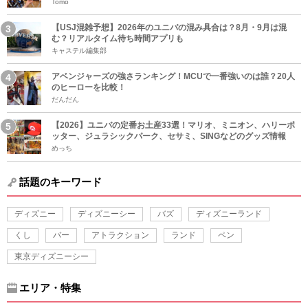
Tomo
【USJ混雑予想】2026年のユニバの混み具合は？8月・9月は混
む？リアルタイム待ち時間アプリも
キャステル編集部
アベンジャーズの強さランキング！MCUで一番強いのは誰？20人
のヒーローを比較！
だんだん
【2026】ユニバの定番お土産33選！マリオ、ミニオン、ハリーポ
ッター、ジュラシックパーク、セサミ、SINGなどのグッズ情報
めっち
話題のキーワード
ディズニー
ディズニーシー
バズ
ディズニーランド
くし
バー
アトラクション
ランド
ペン
東京ディズニーシー
エリア・特集