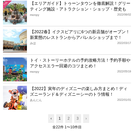
【エリアガイド】トゥーンタウンを徹底解説！グリー
TDL
ティング施設・アトラクション・ショップ・歴史も
monpy
2022/06/02
【2022春】イクスピアリに6つの新店舗がオープン！
新業態のレストランからアパレルショップまで！
みほ
2022/03/17
トイ・ストーリーホテルの予約攻略方法！予約手順や
アクセスエラー回避のコツまとめ！
monpy
2022/05/19
【2022】寅年のディズニーの楽しみ方まとめ！ディ
ズニーランド＆ディズニーシーのトラ情報！
あんにん
2022/01/01
‹
1
2
3
›
全22件 1〜10件目