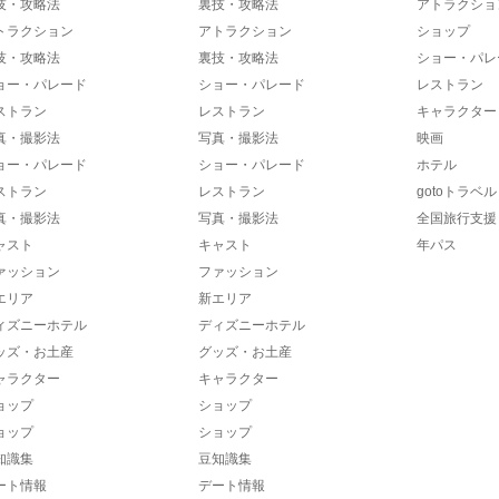
技・攻略法
裏技・攻略法
アトラクショ
トラクション
アトラクション
ショップ
技・攻略法
裏技・攻略法
ショー・パレ
ョー・パレード
ショー・パレード
レストラン
ストラン
レストラン
キャラクター
真・撮影法
写真・撮影法
映画
ョー・パレード
ショー・パレード
ホテル
ストラン
レストラン
gotoトラベル
真・撮影法
写真・撮影法
全国旅行支援
ャスト
キャスト
年パス
ァッション
ファッション
エリア
新エリア
ィズニーホテル
ディズニーホテル
ッズ・お土産
グッズ・お土産
ャラクター
キャラクター
ョップ
ショップ
ョップ
ショップ
知識集
豆知識集
ート情報
デート情報