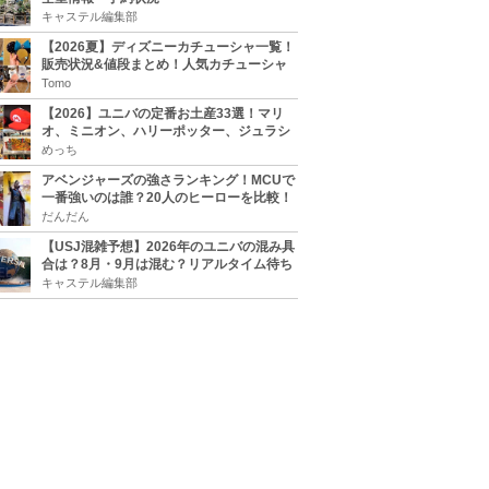
キャステル編集部
【2026夏】ディズニーカチューシャ一覧！
販売状況&値段まとめ！人気カチューシャ
をチェック
Tomo
【2026】ユニバの定番お土産33選！マリ
オ、ミニオン、ハリーポッター、ジュラシ
ックパーク、セサミ、SINGなどのグッズ情
めっち
報
アベンジャーズの強さランキング！MCUで
一番強いのは誰？20人のヒーローを比較！
だんだん
【USJ混雑予想】2026年のユニバの混み具
合は？8月・9月は混む？リアルタイム待ち
時間アプリも
キャステル編集部