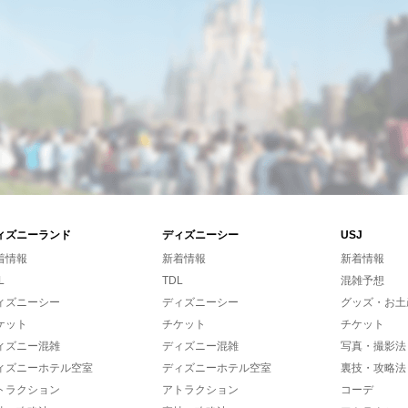
ィズニーランド
ディズニーシー
USJ
着情報
新着情報
新着情報
L
TDL
混雑予想
ィズニーシー
ディズニーシー
グッズ・お土
ケット
チケット
チケット
ィズニー混雑
ディズニー混雑
写真・撮影法
ィズニーホテル空室
ディズニーホテル空室
裏技・攻略法
トラクション
アトラクション
コーデ