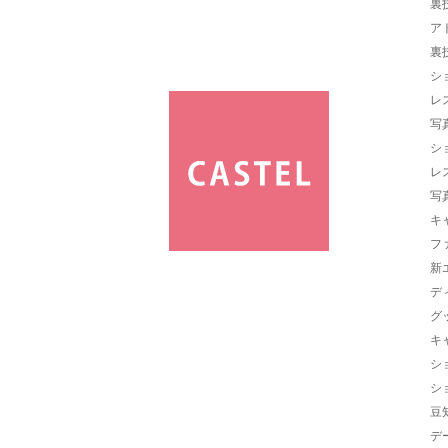
裏
ア
裏
シ
レ
写
シ
レ
写
キ
フ
新
デ
グ
キ
シ
シ
豆
デ