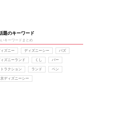
話題のキーワード
熱いキーワードまとめ
ディズニー
ディズニーシー
バズ
ディズニーランド
くし
バー
アトラクション
ランド
ペン
東京ディズニーシー