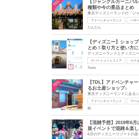
TDL
【ジャングルカーニバル
種類や今の景品まとめ
アドベンチャーランド
バザ
だんだん
【ディズニー】ショップ
とめ！取り方と使い方に
デパートメントストア
マク
Tomo
TDL
【TDL】アドベンチャ
るお土産ショップ♪
アドベンチャーランド
ワー
姫
【混雑予想】2019年
規イベントで混雑＆楽し