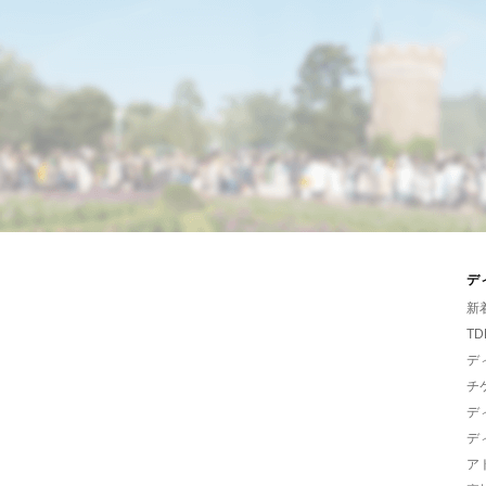
デ
新
TD
デ
チ
デ
デ
ア