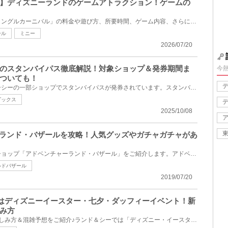
】ディズニーランドのゲームアトラクション！ゲームの
東京ディズニーランドの「ジャングルカーニバル」の料金や遊び方、所要時間、ゲーム内容、さらに実際に...
ール
ミニー
2026/07/20
のスタンバイパス徹底解説！対象ショップ＆発券期間ま
今
ついても！
ディズニーランドとディズニーシーの一部ショップでスタンバイパスが発券されています。スタンバイパス...
ダックス
2025/10/08
ーランド・バザールを攻略！人気グッズやガチャガチャがあ
東京ディズニーランドにあるショップ「アドベンチャーランド・バザール」をご紹介します。アドベンチャ...
ルドバザール
2019/07/20
6月はディズニーイースター・七夕・ダッフィーイベント！新
み方
6月のディズニーリゾートの楽しみ方＆混雑予想をご紹介♪ランド＆シーでは「ディズニー・イースター」と...