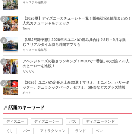
キャステル編集部
【2026夏】ディズニーカチューシャ一覧！販売状況&値段まとめ！
人気カチューシャをチェック
Tomo
【USJ混雑予想】2026年のユニバの混み具合は？8月・9月は混
む？リアルタイム待ち時間アプリも
キャステル編集部
アベンジャーズの強さランキング！MCUで一番強いのは誰？20人
のヒーローを比較！
だんだん
【2026】ユニバの定番お土産33選！マリオ、ミニオン、ハリーポ
ッター、ジュラシックパーク、セサミ、SINGなどのグッズ情報
めっち
話題のキーワード
ディズニー
ディズニーシー
バズ
ディズニーランド
くし
バー
アトラクション
ランド
ペン