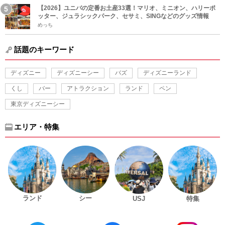
【2026】ユニバの定番お土産33選！マリオ、ミニオン、ハリーポ
ッター、ジュラシックパーク、セサミ、SINGなどのグッズ情報
めっち
話題のキーワード
ディズニー
ディズニーシー
バズ
ディズニーランド
くし
バー
アトラクション
ランド
ペン
東京ディズニーシー
エリア・特集
ランド
シー
USJ
特集