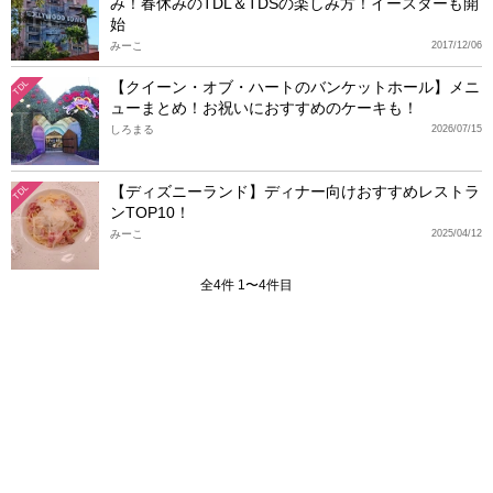
み！春休みのTDL＆TDSの楽しみ方！イースターも開
始
みーこ
2017/12/06
【クイーン・オブ・ハートのバンケットホール】メニ
TDL
ューまとめ！お祝いにおすすめのケーキも！
しろまる
2026/07/15
【ディズニーランド】ディナー向けおすすめレストラ
TDL
ンTOP10！
みーこ
2025/04/12
全4件 1〜4件目