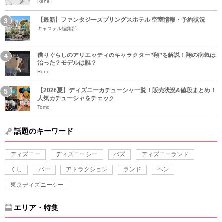
Rene
【最新】ファンタジースプリングスホテル 空室情報・予約状況
キャステル編集部
借りぐらしのアリエッティのキャラクター”翔”を解説！翔の病気は
治った？モデルは誰？
Rene
【2026夏】ディズニーカチューシャ一覧！販売状況&値段まとめ！
人気カチューシャをチェック
Tomo
話題のキーワード
ディズニー
ディズニーシー
バズ
ディズニーランド
くし
バー
アトラクション
ランド
ペン
東京ディズニーシー
エリア・特集