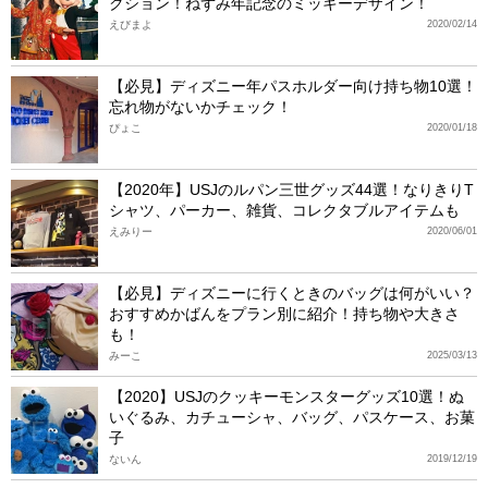
クション！ねずみ年記念のミッキーデザイン！
えびまよ
2020/02/14
【必見】ディズニー年パスホルダー向け持ち物10選！
忘れ物がないかチェック！
ぴょこ
2020/01/18
【2020年】USJのルパン三世グッズ44選！なりきりT
シャツ、パーカー、雑貨、コレクタブルアイテムも
えみりー
2020/06/01
【必見】ディズニーに行くときのバッグは何がいい？
おすすめかばんをプラン別に紹介！持ち物や大きさ
も！
みーこ
2025/03/13
【2020】USJのクッキーモンスターグッズ10選！ぬ
いぐるみ、カチューシャ、バッグ、パスケース、お菓
子
ないん
2019/12/19