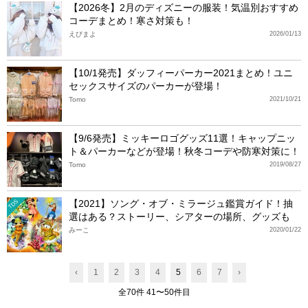
【2026冬】2月のディズニーの服装！気温別おすすめ
コーデまとめ！寒さ対策も！
えびまよ
2026/01/13
【10/1発売】ダッフィーパーカー2021まとめ！ユニ
セックスサイズのパーカーが登場！
Tomo
2021/10/21
【9/6発売】ミッキーロゴグッズ11選！キャップニッ
ト＆パーカーなどが登場！秋冬コーデや防寒対策に！
Tomo
2019/08/27
【2021】ソング・オブ・ミラージュ鑑賞ガイド！抽
TDS
選はある？ストーリー、シアターの場所、グッズも
みーこ
2020/01/22
‹
1
2
3
4
5
6
7
›
全70件 41〜50件目