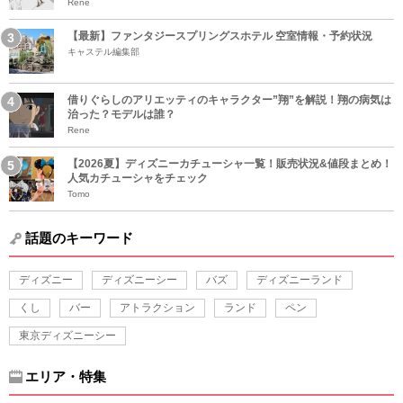
Rene
【最新】ファンタジースプリングスホテル 空室情報・予約状況
キャステル編集部
借りぐらしのアリエッティのキャラクター”翔”を解説！翔の病気は
治った？モデルは誰？
Rene
【2026夏】ディズニーカチューシャ一覧！販売状況&値段まとめ！
人気カチューシャをチェック
Tomo
話題のキーワード
ディズニー
ディズニーシー
バズ
ディズニーランド
くし
バー
アトラクション
ランド
ペン
東京ディズニーシー
エリア・特集