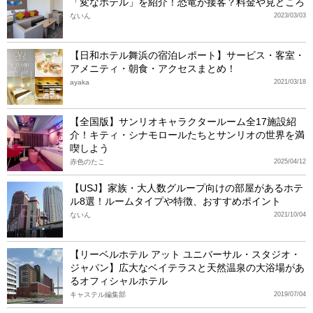
「変なホテル」を紹介！恐竜が接客？料金や見どころ
ないん
2023/03/03
【日和ホテル舞浜の宿泊レポート】サービス・客室・
アメニティ・朝食・アクセスまとめ！
ayaka
2021/03/18
【全国版】サンリオキャラクタールーム全17施設紹
介！キティ・シナモロールたちとサンリオの世界を満
喫しよう
赤色のたこ
2025/04/12
【USJ】家族・大人数グループ向けの部屋があるホテ
ル8選！ルームタイプや特徴、おすすめポイント
ないん
2021/10/04
【リーベルホテル アット ユニバーサル・スタジオ・
ジャパン】広大なベイテラスと天然温泉の大浴場があ
るオフィシャルホテル
キャステル編集部
2019/07/04