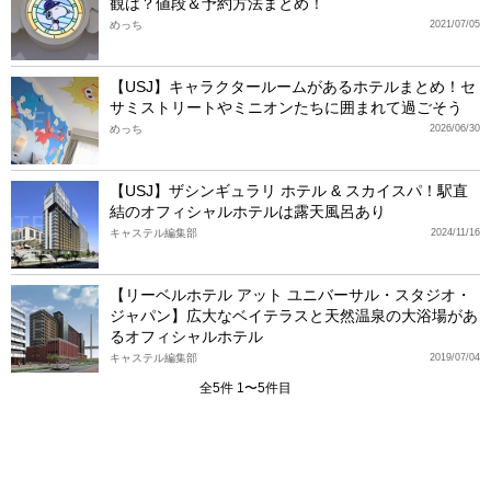
観は？値段＆予約方法まとめ！
めっち
2021/07/05
【USJ】キャラクタールームがあるホテルまとめ！セ
サミストリートやミニオンたちに囲まれて過ごそう
めっち
2026/06/30
【USJ】ザシンギュラリ ホテル & スカイスパ！駅直
結のオフィシャルホテルは露天風呂あり
キャステル編集部
2024/11/16
【リーベルホテル アット ユニバーサル・スタジオ・
ジャパン】広大なベイテラスと天然温泉の大浴場があ
るオフィシャルホテル
キャステル編集部
2019/07/04
全5件 1〜5件目