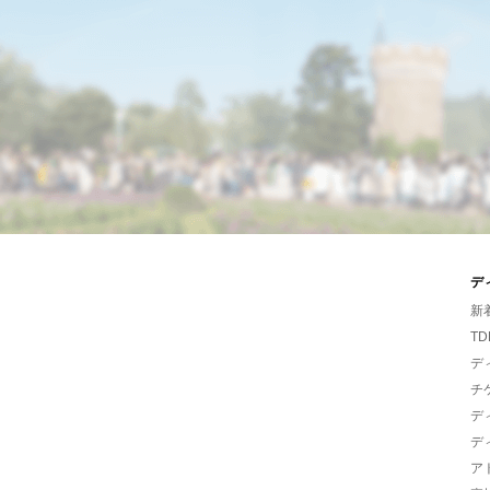
デ
新
TD
デ
チ
デ
デ
ア