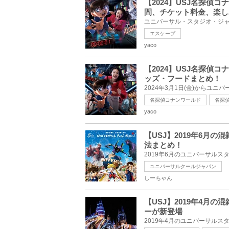
【2024】USJ名探偵
間、チケット料金、楽し
エスケープ
yaco
【2024】USJ名探
ッズ・フードまとめ！
名探偵コナンワールド
名探
yaco
【USJ】2019年6月
法まとめ！
ユニバーサルクールジャパン
しーちゃん
【USJ】2019年4月
ーが新登場