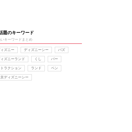
話題のキーワード
熱いキーワードまとめ
ディズニー
ディズニーシー
バズ
ディズニーランド
くし
バー
アトラクション
ランド
ペン
東京ディズニーシー