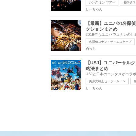
シング オン ツアー
名探偵コ
しーちゃん
【最新】ユニバの名探偵
クションまとめ
名探偵コナン・ザ・エスケープ
めっち
【USJ】ユニバーサル
略法まとめ
美少女戦士セーラームーン
しーちゃん