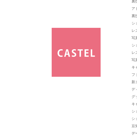
裏
ア
裏
シ
レ
写
シ
レ
写
キ
フ
新
デ
グ
キ
シ
シ
豆
デ