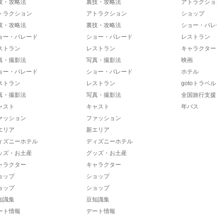
技・攻略法
裏技・攻略法
アトラクショ
トラクション
アトラクション
ショップ
技・攻略法
裏技・攻略法
ショー・パレ
ョー・パレード
ショー・パレード
レストラン
ストラン
レストラン
キャラクター
真・撮影法
写真・撮影法
映画
ョー・パレード
ショー・パレード
ホテル
ストラン
レストラン
gotoトラベル
真・撮影法
写真・撮影法
全国旅行支援
ャスト
キャスト
年パス
ァッション
ファッション
エリア
新エリア
ィズニーホテル
ディズニーホテル
ッズ・お土産
グッズ・お土産
ャラクター
キャラクター
ョップ
ショップ
ョップ
ショップ
知識集
豆知識集
ート情報
デート情報