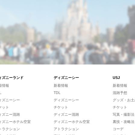
ィズニーランド
ディズニーシー
USJ
着情報
新着情報
新着情報
L
TDL
混雑予想
ィズニーシー
ディズニーシー
グッズ・お土
ケット
チケット
チケット
ィズニー混雑
ディズニー混雑
写真・撮影法
ィズニーホテル空室
ディズニーホテル空室
裏技・攻略法
トラクション
アトラクション
コーデ