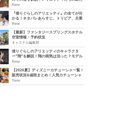
な住処は？翔の病気は治る？
Rene
『借りぐらしのアリエッティ』の全てが分
かる！ネタバレあらすじ、トリビア、主要
キャラまとめ！
Rene
【最新】ファンタジースプリングスホテル
空室情報・予約状況
キャステル編集部
借りぐらしのアリエッティのキャラクタ
ー”翔”を解説！翔の病気は治った？モデル
は誰？
Rene
【2026夏】ディズニーカチューシャ一覧！
販売状況&値段まとめ！人気カチューシャ
をチェック
Tomo