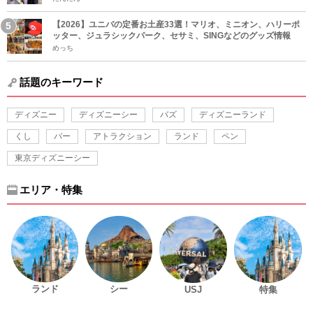
【2026】ユニバの定番お土産33選！マリオ、ミニオン、ハリーポ
ッター、ジュラシックパーク、セサミ、SINGなどのグッズ情報
めっち
話題のキーワード
ディズニー
ディズニーシー
バズ
ディズニーランド
くし
バー
アトラクション
ランド
ペン
東京ディズニーシー
エリア・特集
ランド
シー
USJ
特集