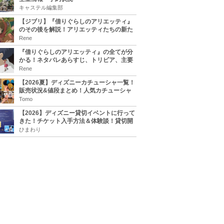
キャステル編集部
【ジブリ】『借りぐらしのアリエッティ』
のその後を解説！アリエッティたちの新た
な住処は？翔の病気は治る？
Rene
『借りぐらしのアリエッティ』の全てが分
かる！ネタバレあらすじ、トリビア、主要
キャラまとめ！
Rene
【2026夏】ディズニーカチューシャ一覧！
販売状況&値段まとめ！人気カチューシャ
をチェック
Tomo
【2026】ディズニー貸切イベントに行って
きた！チケット入手方法＆体験談！貸切開
催日程まとめ！
ひまわり