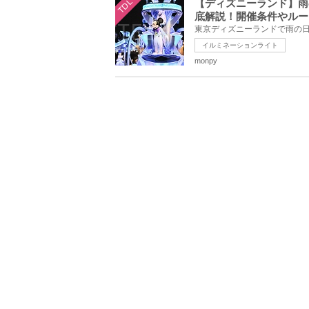
TDL
【ディズニーランド】雨
底解説！開催条件やルー
イルミネーションライト
monpy