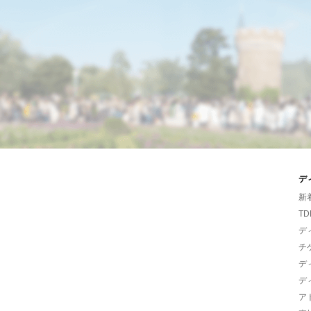
デ
新
TD
デ
チ
デ
デ
ア