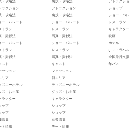
技・攻略法
裏技・攻略法
アトラクショ
トラクション
アトラクション
ショップ
技・攻略法
裏技・攻略法
ショー・パレ
ョー・パレード
ショー・パレード
レストラン
ストラン
レストラン
キャラクター
真・撮影法
写真・撮影法
映画
ョー・パレード
ショー・パレード
ホテル
ストラン
レストラン
gotoトラベル
真・撮影法
写真・撮影法
全国旅行支援
ャスト
キャスト
年パス
ァッション
ファッション
エリア
新エリア
ィズニーホテル
ディズニーホテル
ッズ・お土産
グッズ・お土産
ャラクター
キャラクター
ョップ
ショップ
ョップ
ショップ
知識集
豆知識集
ート情報
デート情報