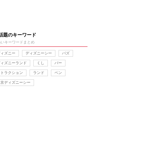
話題のキーワード
熱いキーワードまとめ
ディズニー
ディズニーシー
バズ
ディズニーランド
くし
バー
アトラクション
ランド
ペン
東京ディズニーシー