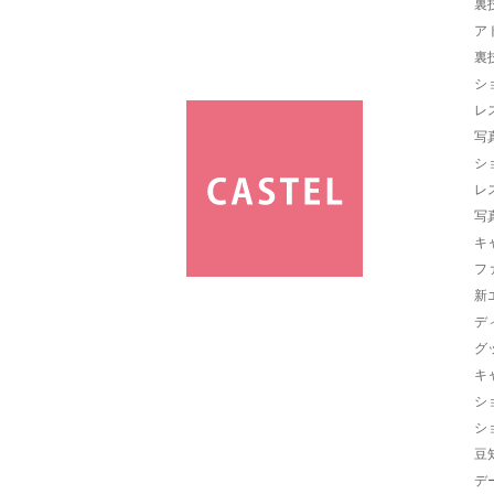
裏
ア
裏
シ
レ
写
シ
レ
写
キ
フ
新
デ
グ
キ
シ
シ
豆
デ