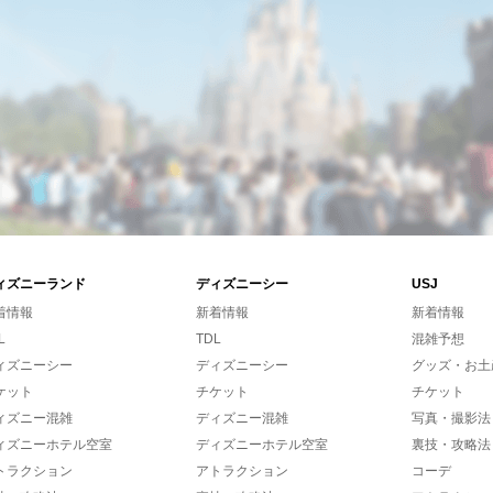
ィズニーランド
ディズニーシー
USJ
着情報
新着情報
新着情報
L
TDL
混雑予想
ィズニーシー
ディズニーシー
グッズ・お土
ケット
チケット
チケット
ィズニー混雑
ディズニー混雑
写真・撮影法
ィズニーホテル空室
ディズニーホテル空室
裏技・攻略法
トラクション
アトラクション
コーデ