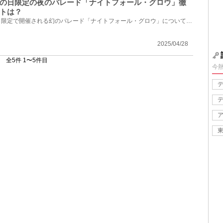
の日限定の夜のパレード「ナイトフォール・グロウ」徹
トは？
東京ディズニーランドで雨の日限定で開催される幻のパレード「ナイトフォール・グロウ」について徹底解...
2025/04/28
全5件 1〜5件目
今