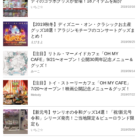
ティのコラボグッズが登場！18アイテムを紹介
いちご☆
2019/10/16
【2019秋冬】ディズニー・オン・クラシックお土産
グッズ18選！アラジンモチーフのコンサートグッズま
とめ！
えびまよ
2019/09/25
【注目】リトル・マーメイドカフェ「OH MY
CAFE」9/21〜オープン！公開30周年記念メニュー＆
グッズ！
みーこ
2019/09/14
【注目】トイ・ストーリーカフェ「OH MY CAFE」
7/20〜オープン！映画公開記念メニュー＆グッズ！
Melody
2019/07/22
【新元号】サンリオの令和グッズ14選！「祝!新元号
令和」シリーズ発売！ご当地限定＆ピューロランド限
定も
いちご☆
2019/05/09