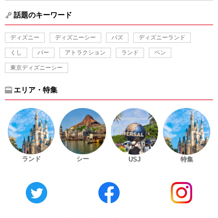
話題のキーワード
ディズニー
ディズニーシー
バズ
ディズニーランド
くし
バー
アトラクション
ランド
ペン
東京ディズニーシー
エリア・特集
ランド
シー
USJ
特集