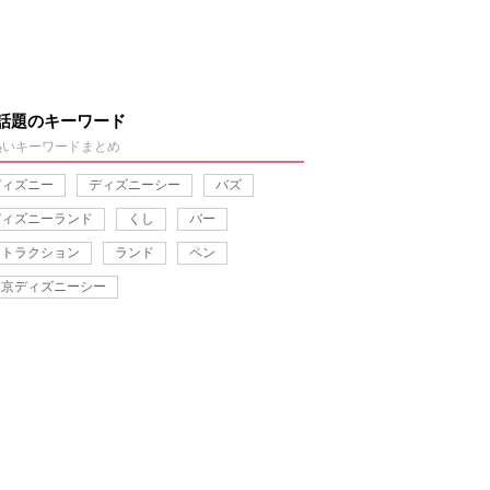
話題のキーワード
熱いキーワードまとめ
ディズニー
ディズニーシー
バズ
ディズニーランド
くし
バー
アトラクション
ランド
ペン
東京ディズニーシー