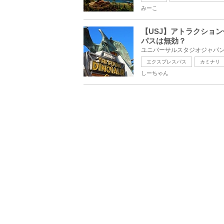
みーこ
【USJ】アトラクショ
パスは無効？
エクスプレスパス
カミナリ
しーちゃん