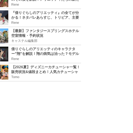
な住処は？翔の病気は治る？
Rene
『借りぐらしのアリエッティ』の全てが分
かる！ネタバレあらすじ、トリビア、主要
キャラまとめ！
Rene
【最新】ファンタジースプリングスホテル
空室情報・予約状況
キャステル編集部
借りぐらしのアリエッティのキャラクタ
ー”翔”を解説！翔の病気は治った？モデル
は誰？
Rene
【2026夏】ディズニーカチューシャ一覧！
販売状況&値段まとめ！人気カチューシャ
をチェック
Tomo