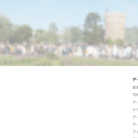
デ
新
TD
デ
チ
デ
デ
ア