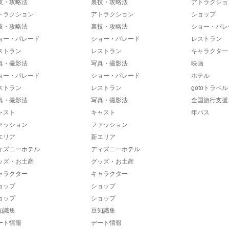
技・攻略法
裏技・攻略法
アトラクショ
トラクション
アトラクション
ショップ
技・攻略法
裏技・攻略法
ショー・パレ
ョー・パレード
ショー・パレード
レストラン
ストラン
レストラン
キャラクター
真・撮影法
写真・撮影法
映画
ョー・パレード
ショー・パレード
ホテル
ストラン
レストラン
gotoトラベル
真・撮影法
写真・撮影法
全国旅行支援
ャスト
キャスト
年パス
ァッション
ファッション
エリア
新エリア
ィズニーホテル
ディズニーホテル
ッズ・お土産
グッズ・お土産
ャラクター
キャラクター
ョップ
ショップ
ョップ
ショップ
知識集
豆知識集
ート情報
デート情報