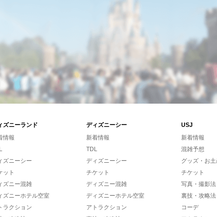
ィズニーランド
ディズニーシー
USJ
着情報
新着情報
新着情報
L
TDL
混雑予想
ィズニーシー
ディズニーシー
グッズ・お土
ケット
チケット
チケット
ィズニー混雑
ディズニー混雑
写真・撮影法
ィズニーホテル空室
ディズニーホテル空室
裏技・攻略法
トラクション
アトラクション
コーデ