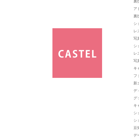
裏
ア
裏
シ
レ
写
シ
レ
写
キ
フ
新
デ
グ
キ
シ
シ
豆
デ