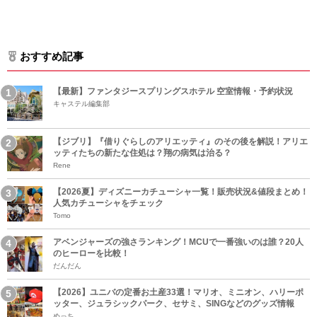
おすすめ記事
【最新】ファンタジースプリングスホテル 空室情報・予約状況
キャステル編集部
【ジブリ】『借りぐらしのアリエッティ』のその後を解説！アリエ
ッティたちの新たな住処は？翔の病気は治る？
Rene
【2026夏】ディズニーカチューシャ一覧！販売状況&値段まとめ！
人気カチューシャをチェック
Tomo
アベンジャーズの強さランキング！MCUで一番強いのは誰？20人
のヒーローを比較！
だんだん
【2026】ユニバの定番お土産33選！マリオ、ミニオン、ハリーポ
ッター、ジュラシックパーク、セサミ、SINGなどのグッズ情報
めっち