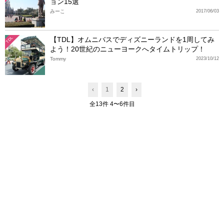
ョン15選
みーこ
2017/06/03
【TDL】オムニバスでディズニーランドを1周してみ
TDL
よう！20世紀のニューヨークへタイムトリップ！
Tommy
2023/10/12
‹
1
2
›
全13件 4〜6件目