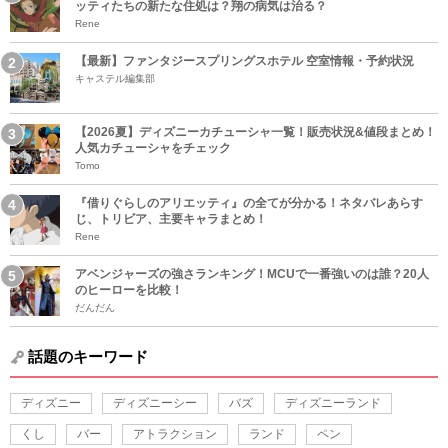
ッティたちの新たな住処は？翔の病気は治る？
Rene
【最新】ファンタジースプリングスホテル 空室情報・予約状況
キャステル編集部
【2026夏】ディズニーカチューシャ一覧！販売状況&値段まとめ！
人気カチューシャをチェック
Tomo
『借りぐらしのアリエッティ』の全てが分かる！ネタバレあらす
じ、トリビア、主要キャラまとめ！
Rene
アベンジャーズの強さランキング！MCUで一番強いのは誰？20人
のヒーローを比較！
だんだん
話題のキーワード
ディズニー
ディズニーシー
バズ
ディズニーランド
くし
バー
アトラクション
ランド
ペン