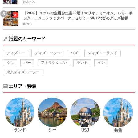
だんだん
【2026】ユニバの定番お土産33選！マリオ、ミニオン、ハリーポ
ッター、ジュラシックパーク、セサミ、SINGなどのグッズ情報
めっち
話題のキーワード
ディズニー
ディズニーシー
バズ
ディズニーランド
くし
バー
アトラクション
ランド
ペン
東京ディズニーシー
エリア・特集
ランド
シー
USJ
特集