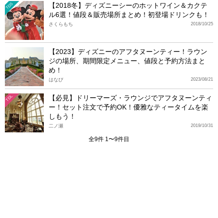
【2018冬】ディズニーシーのホットワイン＆カクテ
TDS
ル6選！値段＆販売場所まとめ！初登場ドリンクも！
さくらもち
2018/10/25
【2023】ディズニーのアフタヌーンティー！ラウン
ジの場所、期間限定メニュー、値段と予約方法まと
め！
はなび
2023/08/21
【必見】ドリーマーズ・ラウンジでアフタヌーンティ
TDL
ー！セット注文で予約OK！優雅なティータイムを楽
しもう！
二ノ瀬
2019/10/31
全9件 1〜9件目