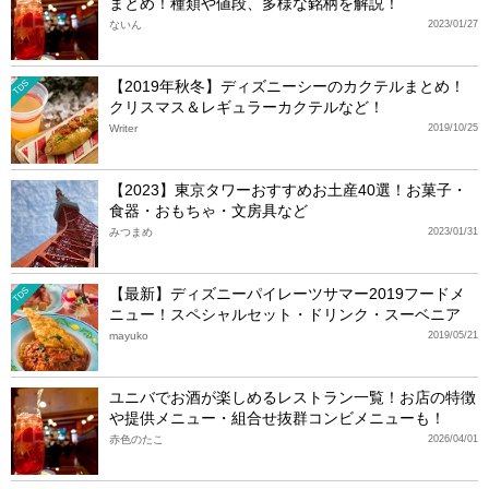
まとめ！種類や値段、多様な銘柄を解説！
ないん
2023/01/27
【2019年秋冬】ディズニーシーのカクテルまとめ！
TDS
クリスマス＆レギュラーカクテルなど！
Writer
2019/10/25
【2023】東京タワーおすすめお土産40選！お菓子・
食器・おもちゃ・文房具など
みつまめ
2023/01/31
【最新】ディズニーパイレーツサマー2019フードメ
TDS
ニュー！スペシャルセット・ドリンク・スーベニア
mayuko
2019/05/21
ユニバでお酒が楽しめるレストラン一覧！お店の特徴
や提供メニュー・組合せ抜群コンビメニューも！
赤色のたこ
2026/04/01