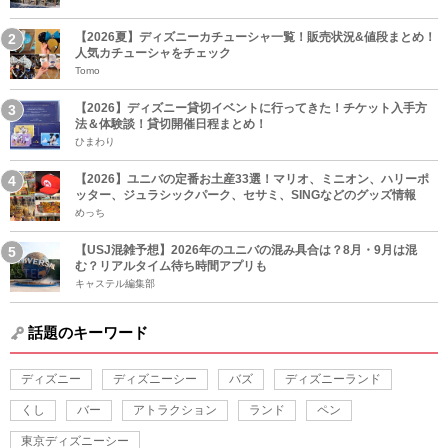
【2026夏】ディズニーカチューシャ一覧！販売状況&値段まとめ！
人気カチューシャをチェック
Tomo
【2026】ディズニー貸切イベントに行ってきた！チケット入手方
法＆体験談！貸切開催日程まとめ！
ひまわり
【2026】ユニバの定番お土産33選！マリオ、ミニオン、ハリーポ
ッター、ジュラシックパーク、セサミ、SINGなどのグッズ情報
めっち
【USJ混雑予想】2026年のユニバの混み具合は？8月・9月は混
む？リアルタイム待ち時間アプリも
キャステル編集部
話題のキーワード
ディズニー
ディズニーシー
バズ
ディズニーランド
くし
バー
アトラクション
ランド
ペン
東京ディズニーシー