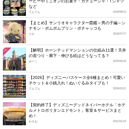
ーピーやミニオンのお菓子・カチューシャ・Tシャツ
など
てんてん
2018/08/13
【まとめ】サンリオキャラクター図鑑～男の子編～シ
ナモン・ポムポムプリン・ポチャッコも
りか
2018/07/17
【解明】ホーンテッドマンションの仕組み11選！天井
TDL
の首つり・廊下・伸びる絵はどうなってる？
みーこ
2025/04/16
【2026】ディズニーパスケース全6種まとめ！可愛い
チケット＆小銭入れ！ぬいぐるみタイプも！
てんてん
2026/01/21
【契約終了】ディズニーグッドネイバーホテル「ホテ
ルメトロポリタンエドモント」客室＆サービスまと
め！
わさお
2021/01/15