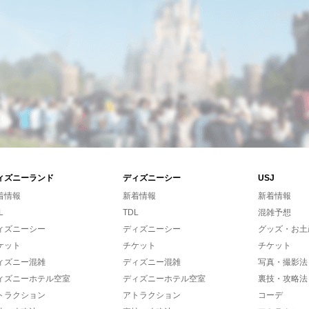
ィズニーランド
ディズニーシー
USJ
着情報
新着情報
新着情報
L
TDL
混雑予想
ィズニーシー
ディズニーシー
グッズ・お土
ケット
チケット
チケット
ィズニー混雑
ディズニー混雑
写真・撮影法
ィズニーホテル空室
ディズニーホテル空室
裏技・攻略法
トラクション
アトラクション
コーデ