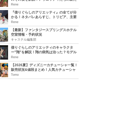
な住処は？翔の病気は治る？
Rene
『借りぐらしのアリエッティ』の全てが分
かる！ネタバレあらすじ、トリビア、主要
キャラまとめ！
Rene
【最新】ファンタジースプリングスホテル
空室情報・予約状況
キャステル編集部
借りぐらしのアリエッティのキャラクタ
ー”翔”を解説！翔の病気は治った？モデル
は誰？
Rene
【2026夏】ディズニーカチューシャ一覧！
販売状況&値段まとめ！人気カチューシャ
をチェック
Tomo