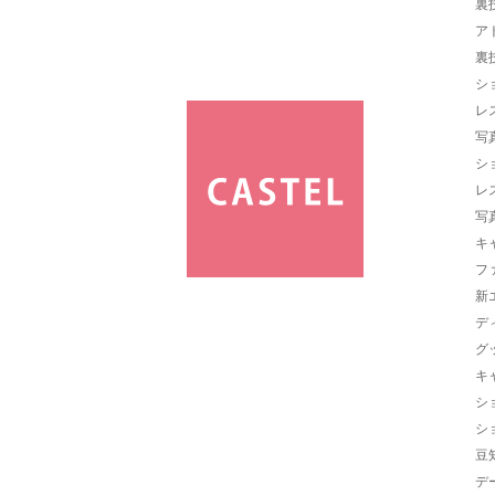
裏
ア
裏
シ
レ
写
シ
レ
写
キ
フ
新
デ
グ
キ
シ
シ
豆
デ