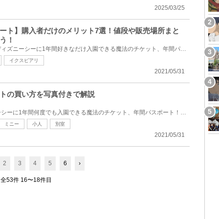
2025/03/25
ート】購入者だけのメリット7選！値段や販売場所まと
う！
東京ディズニーランド、東京ディズニーシーに1年間好きなだけ入園できる魔法のチケット、年間パスポート...
イクスピアリ
2021/05/31
トの買い方を写真付きで解説
ディズニーランドとディズニーシーに1年間何度でも入園できる魔法のチケット、年間パスポート！買い方が...
ミニー
小人
別室
2021/05/31
2
3
4
5
6
›
全53件 16〜18件目