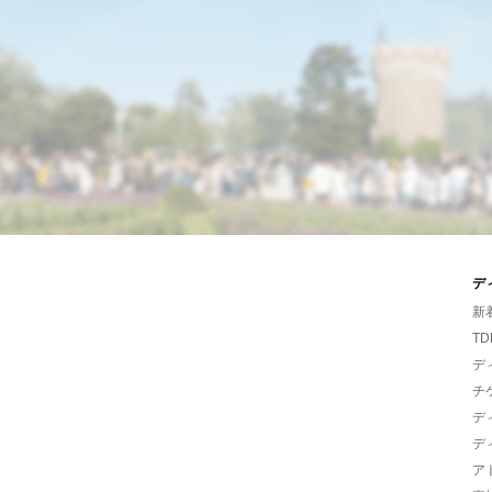
デ
新
TD
デ
チ
デ
デ
ア