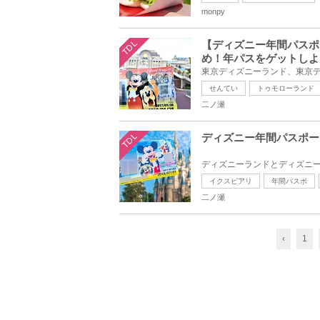
monpy
TDL
【ディズニー年間パスポ
め！年パスをゲットしよ
せんてい
トゥモローランド
二ノ瀬
TDL
ディズニー年間パスポー
イクスピアリ
年間パスポ
二ノ瀬
‹
1