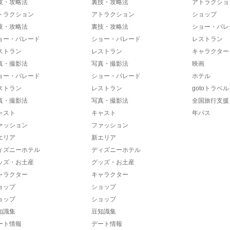
技・攻略法
裏技・攻略法
アトラクショ
トラクション
アトラクション
ショップ
技・攻略法
裏技・攻略法
ショー・パレ
ョー・パレード
ショー・パレード
レストラン
ストラン
レストラン
キャラクター
真・撮影法
写真・撮影法
映画
ョー・パレード
ショー・パレード
ホテル
ストラン
レストラン
gotoトラベル
真・撮影法
写真・撮影法
全国旅行支援
ャスト
キャスト
年パス
ァッション
ファッション
エリア
新エリア
ィズニーホテル
ディズニーホテル
ッズ・お土産
グッズ・お土産
ャラクター
キャラクター
ョップ
ショップ
ョップ
ショップ
知識集
豆知識集
ート情報
デート情報