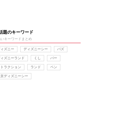
話題のキーワード
熱いキーワードまとめ
ディズニー
ディズニーシー
バズ
ディズニーランド
くし
バー
アトラクション
ランド
ペン
東京ディズニーシー