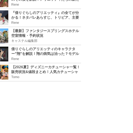
な住処は？翔の病気は治る？
Rene
『借りぐらしのアリエッティ』の全てが分
かる！ネタバレあらすじ、トリビア、主要
キャラまとめ！
Rene
【最新】ファンタジースプリングスホテル
空室情報・予約状況
キャステル編集部
借りぐらしのアリエッティのキャラクタ
ー”翔”を解説！翔の病気は治った？モデル
は誰？
Rene
【2026夏】ディズニーカチューシャ一覧！
販売状況&値段まとめ！人気カチューシャ
をチェック
Tomo