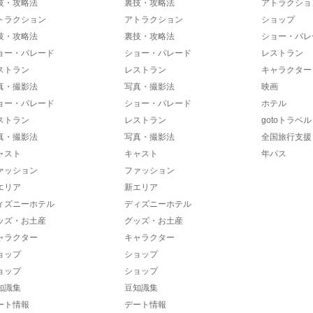
技・攻略法
裏技・攻略法
アトラクショ
トラクション
アトラクション
ショップ
技・攻略法
裏技・攻略法
ショー・パレ
ョー・パレード
ショー・パレード
レストラン
ストラン
レストラン
キャラクター
真・撮影法
写真・撮影法
映画
ョー・パレード
ショー・パレード
ホテル
ストラン
レストラン
gotoトラベル
真・撮影法
写真・撮影法
全国旅行支援
ャスト
キャスト
年パス
ァッション
ファッション
エリア
新エリア
ィズニーホテル
ディズニーホテル
ッズ・お土産
グッズ・お土産
ャラクター
キャラクター
ョップ
ショップ
ョップ
ショップ
知識集
豆知識集
ート情報
デート情報