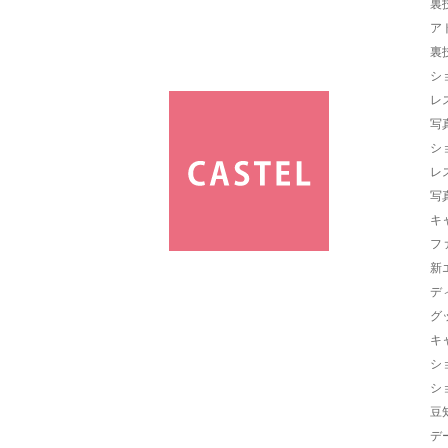
裏
ア
裏
シ
レ
写
シ
レ
写
キ
フ
新
デ
グ
キ
シ
シ
豆
デ