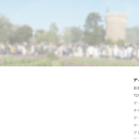
デ
新
TD
デ
チ
デ
デ
ア