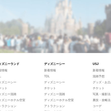
ィズニーランド
ディズニーシー
USJ
着情報
新着情報
新着情報
L
TDL
混雑予想
ィズニーシー
ディズニーシー
グッズ・お土
ケット
チケット
チケット
ィズニー混雑
ディズニー混雑
写真・撮影法
ィズニーホテル空室
ディズニーホテル空室
裏技・攻略法
トラクション
アトラクション
コーデ