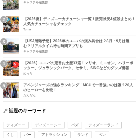
キャステル編集部
【2026夏】ディズニーカチューシャ一覧！販売状況&値段まとめ！
人気カチューシャをチェック
Tomo
【USJ混雑予想】2026年のユニバの混み具合は？8月・9月は混
む？リアルタイム待ち時間アプリも
キャステル編集部
【2026】ユニバの定番お土産33選！マリオ、ミニオン、ハリーポ
ッター、ジュラシックパーク、セサミ、SINGなどのグッズ情報
めっち
アベンジャーズの強さランキング！MCUで一番強いのは誰？20人
のヒーローを比較！
だんだん
話題のキーワード
ディズニー
ディズニーシー
バズ
ディズニーランド
くし
バー
アトラクション
ランド
ペン