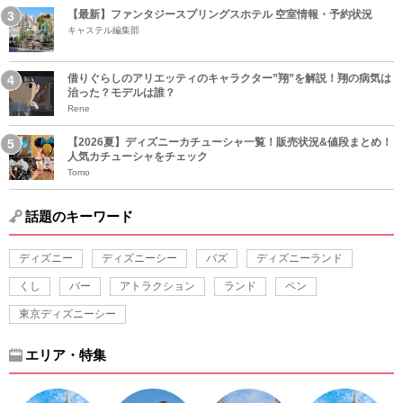
【最新】ファンタジースプリングスホテル 空室情報・予約状況
キャステル編集部
借りぐらしのアリエッティのキャラクター”翔”を解説！翔の病気は
治った？モデルは誰？
Rene
【2026夏】ディズニーカチューシャ一覧！販売状況&値段まとめ！
人気カチューシャをチェック
Tomo
話題のキーワード
ディズニー
ディズニーシー
バズ
ディズニーランド
くし
バー
アトラクション
ランド
ペン
東京ディズニーシー
エリア・特集