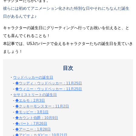
ャラクターたちがいます。
彼らには初めてアニメーション化された特別な日やそれにちなんだ誕生
日があるんですよ♪
キャラクターの誕生日にグリーティングへ行ってお祝いを伝えると、と
ても喜んでくれることも！
本記事では、USJのパークで会えるキャラクターたちの誕生日を見ていき
ましょう！
目次
・
ウッドペッカーの誕生日
-
◆ウッディ・ウッドペッカー：11月25日
-
◆ウィニー・ウッドペッカー：11月25日
・
セサミストリートの誕生日
-
◆エルモ：2月3日
-
◆クッキーモンスター：11月2日
-
◆モッピー：3月1日
-
◆カウント伯爵：10月9日
-
◆バート：7月26日
-
◆アーニー：1月28日
-
◆アビー・カダビー：10月21日