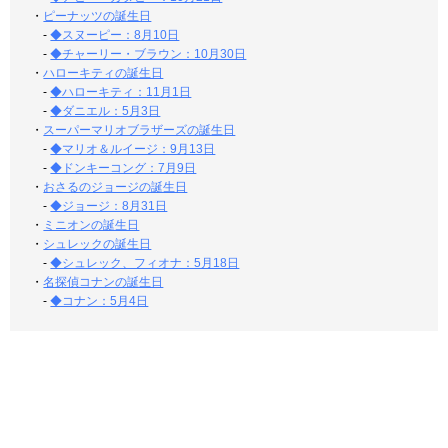
・
ピーナッツの誕生日
-
◆スヌーピー：8月10日
-
◆チャーリー・ブラウン：10月30日
・
ハローキティの誕生日
-
◆ハローキティ：11月1日
-
◆ダニエル：5月3日
・
スーパーマリオブラザーズの誕生日
-
◆マリオ＆ルイージ：9月13日
-
◆ドンキーコング：7月9日
・
おさるのジョージの誕生日
-
◆ジョージ：8月31日
・
ミニオンの誕生日
・
シュレックの誕生日
-
◆シュレック、フィオナ：5月18日
・
名探偵コナンの誕生日
-
◆コナン：5月4日