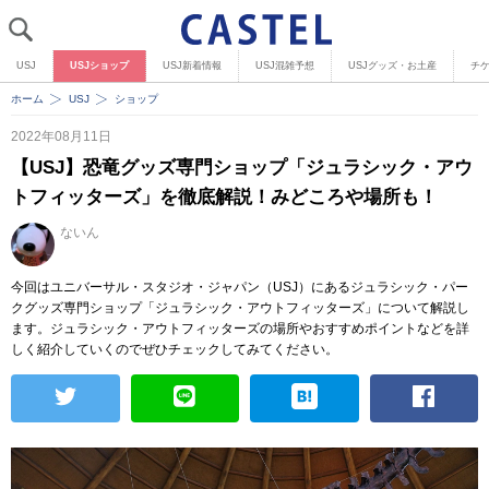
USJ
USJショップ
USJ新着情報
USJ混雑予想
USJグッズ・お土産
チ
ホーム
USJ
ショップ
2022年08月11日
【USJ】恐竜グッズ専門ショップ「ジュラシック・アウ
トフィッターズ」を徹底解説！みどころや場所も！
ないん
今回はユニバーサル・スタジオ・ジャパン（USJ）にあるジュラシック・パー
クグッズ専門ショップ「ジュラシック・アウトフィッターズ」について解説し
ます。ジュラシック・アウトフィッターズの場所やおすすめポイントなどを詳
しく紹介していくのでぜひチェックしてみてください。