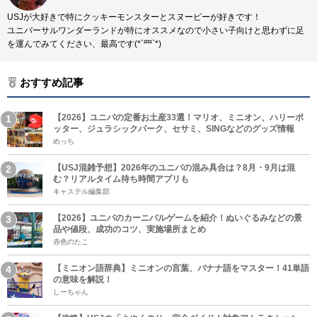
USJが大好きで特にクッキーモンスターとスヌーピーが好きです！
ユニバーサルワンダーランドが特にオススメなので小さい子向けと思わずに足
を運んでみてください、最高です(*´罒`*)
おすすめ記事
【2026】ユニバの定番お土産33選！マリオ、ミニオン、ハリーポ
ッター、ジュラシックパーク、セサミ、SINGなどのグッズ情報
めっち
【USJ混雑予想】2026年のユニバの混み具合は？8月・9月は混
む？リアルタイム待ち時間アプリも
キャステル編集部
【2026】ユニバのカーニバルゲームを紹介！ぬいぐるみなどの景
品や値段、成功のコツ、実施場所まとめ
赤色のたこ
【ミニオン語辞典】ミニオンの言葉、バナナ語をマスター！41単語
の意味を解説！
しーちゃん