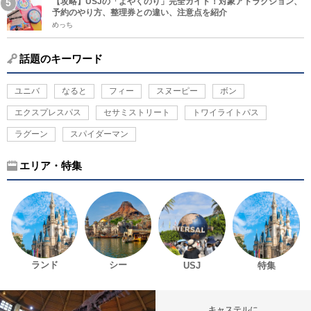
【攻略】USJの「よやくのり」完全ガイド！対象アトラクション、
予約のやり方、整理券との違い、注意点を紹介
めっち
話題のキーワード
ユニバ
なると
フィー
スヌーピー
ボン
エクスプレスパス
セサミストリート
トワイライトパス
ラグーン
スパイダーマン
エリア・特集
ランド
シー
USJ
特集
キャステルに