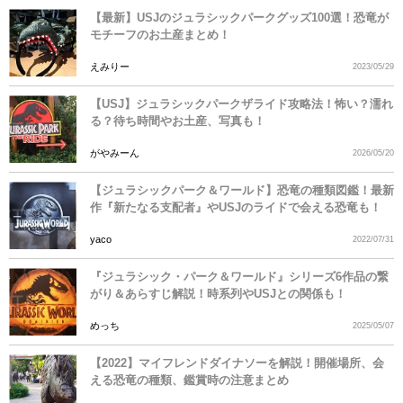
【最新】USJのジュラシックパークグッズ100選！恐竜が
モチーフのお土産まとめ！
えみりー
2023/05/29
【USJ】ジュラシックパークザライド攻略法！怖い？濡れ
る？待ち時間やお土産、写真も！
がやみーん
2026/05/20
【ジュラシックパーク＆ワールド】恐竜の種類図鑑！最新
作『新たなる支配者』やUSJのライドで会える恐竜も！
yaco
2022/07/31
『ジュラシック・パーク＆ワールド』シリーズ6作品の繋
がり＆あらすじ解説！時系列やUSJとの関係も！
めっち
2025/05/07
【2022】マイフレンドダイナソーを解説！開催場所、会
える恐竜の種類、鑑賞時の注意まとめ