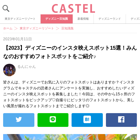
東京ディズニーリゾート
ディズニー豆知識
新着情報
ディズニーランド
ディズ
ホーム
東京ディズニーリゾート
豆知識集
2023年01月11日
【2023】ディズニーのインスタ映えスポット15選！みん
なのおすすめフォトスポットをご紹介♪
るんにゃん
皆さんは、ディズニーでお気に入りのフォトスポットはありますか？インスタ
グラムでキャステルの読者さんにアンケートを実施し、おすすめしたいディズ
ニーのインスタ映えスポットを募集しました！今回は、その中から15ヶ所のフ
ォトスポットをピックアップ♡自撮りにピッタリのフォトスポットから、美し
い風景が撮れるフォトスポットまでご紹介します◎